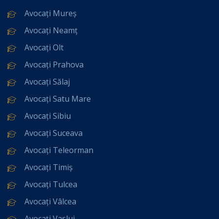
Avocați Mureș
Avocați Neamț
Avocați Olt
Avocați Prahova
Avocați Sălaj
Avocați Satu Mare
Avocați Sibiu
Avocați Suceava
Avocați Teleorman
Avocați Timiș
Avocați Tulcea
Avocați Vâlcea
Avocați Vaslui