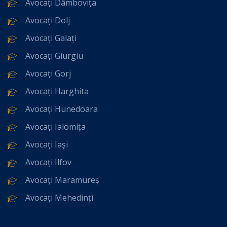
Avocați Dâmbovița
Avocați Dolj
Avocați Galați
Avocați Giurgiu
Avocați Gorj
Avocați Harghita
Avocați Hunedoara
Avocați Ialomița
Avocați Iași
Avocați Ilfov
Avocați Maramureș
Avocați Mehedinți