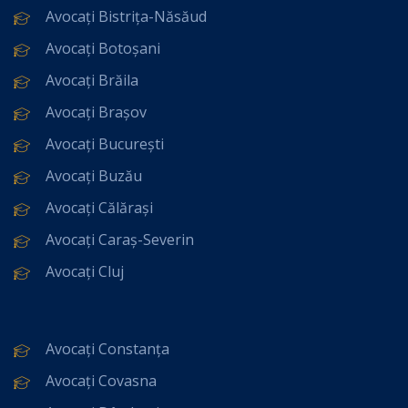
Avocați Bistrița-Năsăud
Avocați Botoșani
Avocați Brăila
Avocați Brașov
Avocați București
Avocați Buzău
Avocați Călărași
Avocați Caraș-Severin
Avocați Cluj
Avocați Constanța
Avocați Covasna