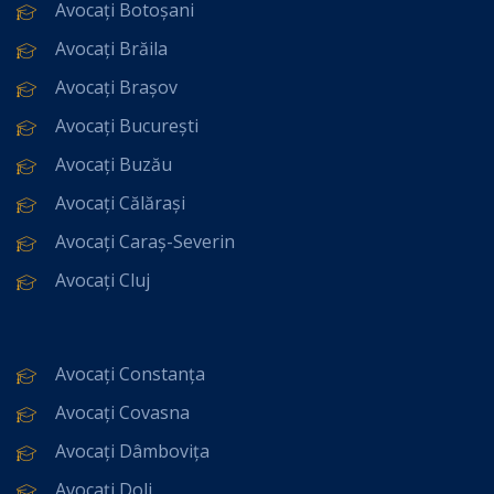
Avocați Botoșani
Avocați Brăila
Avocați Brașov
Avocați București
Avocați Buzău
Avocați Călărași
Avocați Caraș-Severin
Avocați Cluj
Avocați Constanța
Avocați Covasna
Avocați Dâmbovița
Avocați Dolj