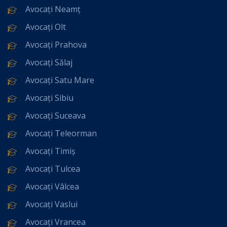
Avocați Neamț
Avocați Olt
Avocați Prahova
Avocați Sălaj
Avocați Satu Mare
Avocați Sibiu
Avocați Suceava
Avocați Teleorman
Avocați Timiș
Avocați Tulcea
Avocați Vâlcea
Avocați Vaslui
Avocați Vrancea