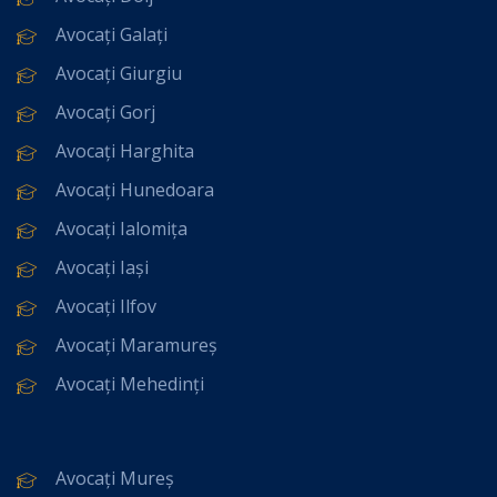
Avocați Galați
Avocați Giurgiu
Avocați Gorj
Avocați Harghita
Avocați Hunedoara
Avocați Ialomița
Avocați Iași
Avocați Ilfov
Avocați Maramureș
Avocați Mehedinți
Avocați Mureș