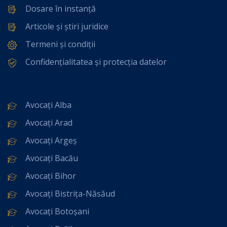
Dosare în instanță
Articole și știri juridice
Termeni și condiții
Confidențialitatea și protecția datelor
Avocați Alba
Avocați Arad
Avocați Argeș
Avocați Bacău
Avocați Bihor
Avocați Bistrița-Năsăud
Avocați Botoșani