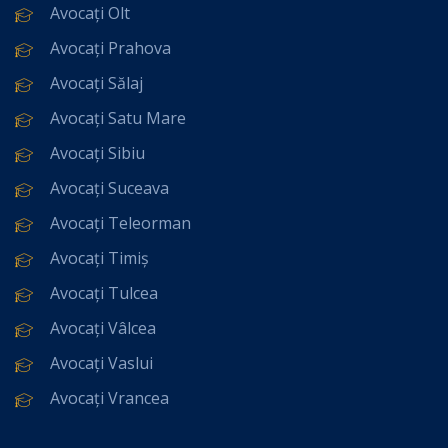
Avocați Olt
Avocați Prahova
Avocați Sălaj
Avocați Satu Mare
Avocați Sibiu
Avocați Suceava
Avocați Teleorman
Avocați Timiș
Avocați Tulcea
Avocați Vâlcea
Avocați Vaslui
Avocați Vrancea