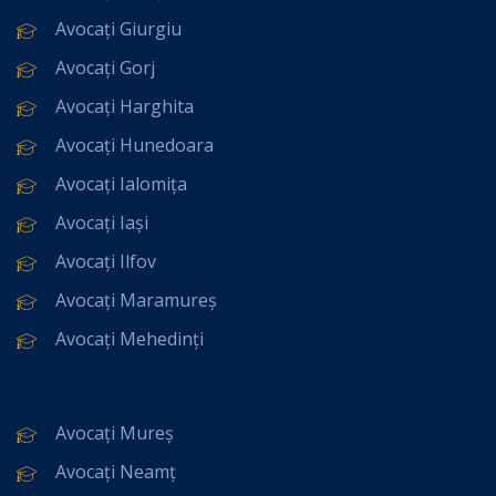
Avocați Giurgiu
Avocați Gorj
Avocați Harghita
Avocați Hunedoara
Avocați Ialomița
Avocați Iași
Avocați Ilfov
Avocați Maramureș
Avocați Mehedinți
Avocați Mureș
Avocați Neamț