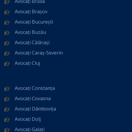
Avocați Brăila
Avocați Brașov
Avocați București
Avocați Buzău
Avocați Călărași
Avocați Caraș-Severin
Avocați Cluj
Avocați Constanța
Avocați Covasna
Avocați Dâmbovița
Avocați Dolj
Avocați Galați