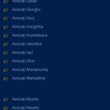
Avocați Galați
Avocați Giurgiu
Avocați Gorj
Avocați Harghita
Avocați Hunedoara
Avocați Ialomița
Avocați Iași
Avocați Ilfov
Avocați Maramureș
Avocați Mehedinți
Avocați Mureș
Avocați Neamț