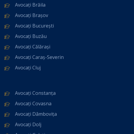
Avocați Brăila
Avocați Brașov
Avocați București
Avocați Buzău
Avocați Călărași
Avocați Caraș-Severin
Avocați Cluj
Avocați Constanța
Avocați Covasna
Avocați Dâmbovița
Avocați Dolj