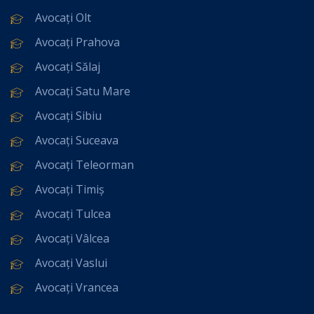
Avocați Olt
Avocați Prahova
Avocați Sălaj
Avocați Satu Mare
Avocați Sibiu
Avocați Suceava
Avocați Teleorman
Avocați Timiș
Avocați Tulcea
Avocați Vâlcea
Avocați Vaslui
Avocați Vrancea