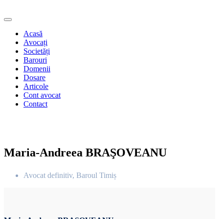
Acasă
Avocați
Societăți
Barouri
Domenii
Dosare
Articole
Cont avocat
Contact
Maria-Andreea BRAŞOVEANU
Avocat definitiv, Baroul Timiș