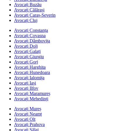
Avocați Buzău
Avocați Călărași
Avocați Caraș-Severin
Avocați Cluj
Avocați Constanța
Avocați Covasna
Avocați Dâmbovița
Avocați Dolj
Avocați Galați
Avocați Giurgiu
Avocați Gorj
Avocați Harghita
Avocați Hunedoara
Avocați Ialomița
Avocați Iași
Avocați Ilfov
Avocați Maramureș
Avocați Mehedinți
Avocați Mureș
Avocați Neamț
Avocați Olt
Avocați Prahova
Avocați Sălaj