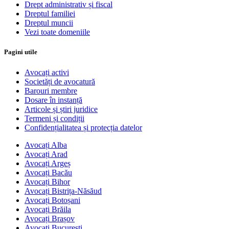
Drept administrativ și fiscal
Dreptul familiei
Dreptul muncii
Vezi toate domeniile
Pagini utile
Avocați activi
Societăți de avocatură
Barouri membre
Dosare în instanță
Articole și știri juridice
Termeni și condiții
Confidențialitatea și protecția datelor
Avocați Alba
Avocați Arad
Avocați Argeș
Avocați Bacău
Avocați Bihor
Avocați Bistrița-Năsăud
Avocați Botoșani
Avocați Brăila
Avocați Brașov
Avocați București