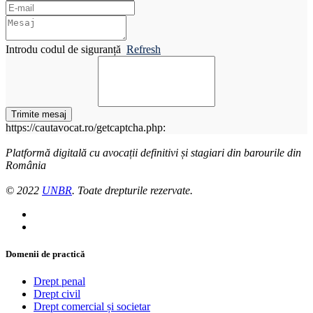
Introdu codul de siguranță
Refresh
Trimite mesaj
https://cautavocat.ro/getcaptcha.php:
Platformă digitală cu avocații definitivi și stagiari din barourile din
România
© 2022
UNBR
. Toate drepturile rezervate.
Domenii de practică
Drept penal
Drept civil
Drept comercial și societar