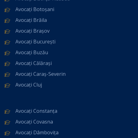
Avocați Botoșani
Avocați Brăila
Avocați Brașov
Avocați București
Avocați Buzău
Avocați Călărași
Avocați Caraș-Severin
Avocați Cluj
Avocați Constanța
Avocați Covasna
Avocați Dâmbovița