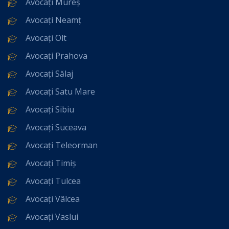
Avocați Mureș
Avocați Neamț
Avocați Olt
Avocați Prahova
Avocați Sălaj
Avocați Satu Mare
Avocați Sibiu
Avocați Suceava
Avocați Teleorman
Avocați Timiș
Avocați Tulcea
Avocați Vâlcea
Avocați Vaslui