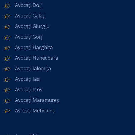
Avocați Dolj
Avocați Galați
Avocați Giurgiu
Avocați Gorj
Avocați Harghita
Avocați Hunedoara
Avocați Ialomița
Avocați Iași
Avocați Ilfov
Avocați Maramureș
Avocați Mehedinți