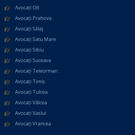
Avocați Olt
Avocați Prahova
Avocați Sălaj
Avocați Satu Mare
Avocați Sibiu
Avocați Suceava
Avocați Teleorman
Avocați Timiș
Avocați Tulcea
Avocați Vâlcea
Avocați Vaslui
Avocați Vrancea