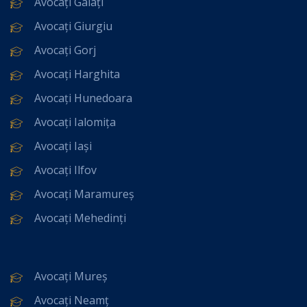
Avocați Galați
Avocați Giurgiu
Avocați Gorj
Avocați Harghita
Avocați Hunedoara
Avocați Ialomița
Avocați Iași
Avocați Ilfov
Avocați Maramureș
Avocați Mehedinți
Avocați Mureș
Avocați Neamț