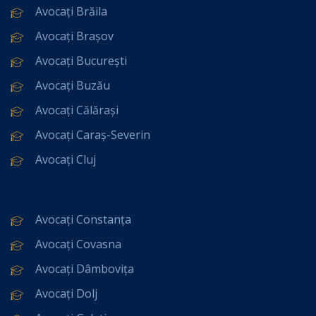
Avocați Brăila
Avocați Brașov
Avocați București
Avocați Buzău
Avocați Călărași
Avocați Caraș-Severin
Avocați Cluj
Avocați Constanța
Avocați Covasna
Avocați Dâmbovița
Avocați Dolj