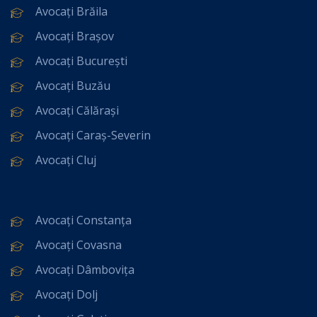
Avocați Brăila
Avocați Brașov
Avocați București
Avocați Buzău
Avocați Călărași
Avocați Caraș-Severin
Avocați Cluj
Avocați Constanța
Avocați Covasna
Avocați Dâmbovița
Avocați Dolj