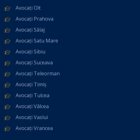
Avocați Olt
Avocați Prahova
Avocați Sălaj
Avocați Satu Mare
Avocați Sibiu
Avocați Suceava
Avocați Teleorman
Avocați Timiș
Avocați Tulcea
Avocați Vâlcea
Avocați Vaslui
Avocați Vrancea