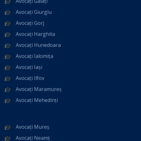
Avocați Galați
Avocați Giurgiu
Avocați Gorj
Avocați Harghita
Avocați Hunedoara
Avocați Ialomița
Avocați Iași
Avocați Ilfov
Avocați Maramureș
Avocați Mehedinți
Avocați Mureș
Avocați Neamț