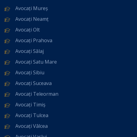
Avocați Mureș
Avocați Neamț
Avocați Olt
Avocați Prahova
Avocați Sălaj
Avocați Satu Mare
Avocați Sibiu
Avocați Suceava
Avocați Teleorman
Avocați Timiș
Avocați Tulcea
Avocați Vâlcea
Avocați Vaslui