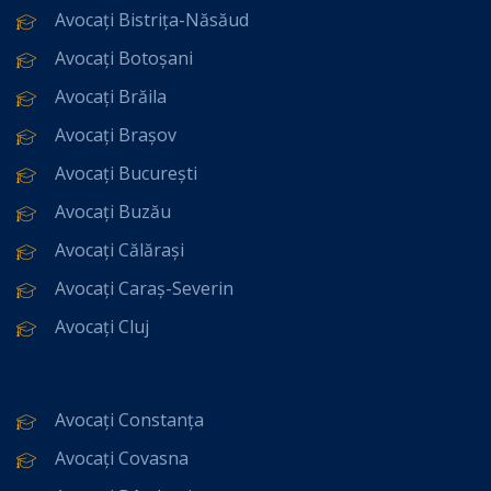
Avocați Bistrița-Năsăud
Avocați Botoșani
Avocați Brăila
Avocați Brașov
Avocați București
Avocați Buzău
Avocați Călărași
Avocați Caraș-Severin
Avocați Cluj
Avocați Constanța
Avocați Covasna