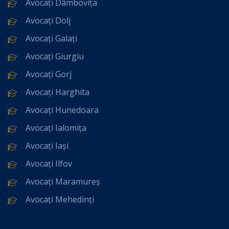
Avocați Dâmbovița
Avocați Dolj
Avocați Galați
Avocați Giurgiu
Avocați Gorj
Avocați Harghita
Avocați Hunedoara
Avocați Ialomița
Avocați Iași
Avocați Ilfov
Avocați Maramureș
Avocați Mehedinți