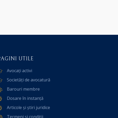
PAGINI UTILE
Avocați activi
Societăți de avocatură
Barouri membre
Dosare în instanță
Articole și știri juridice
Termeni și condiții