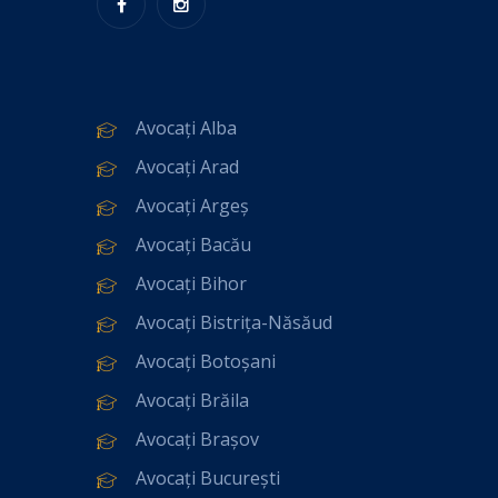
Avocați Alba
Avocați Arad
Avocați Argeș
Avocați Bacău
Avocați Bihor
Avocați Bistrița-Năsăud
Avocați Botoșani
Avocați Brăila
Avocați Brașov
Avocați București