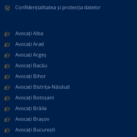
Confidențialitatea și protecția datelor
Avocați Alba
Avocați Arad
Avocați Argeș
Avocați Bacău
Avocați Bihor
Avocați Bistrița-Năsăud
Avocați Botoșani
Avocați Brăila
Avocați Brașov
Avocați București