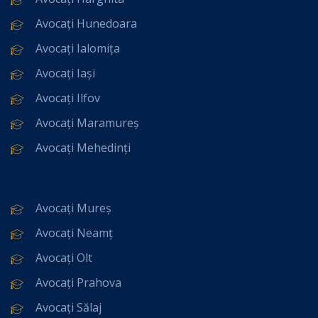
Avocați Hunedoara
Avocați Ialomița
Avocați Iași
Avocați Ilfov
Avocați Maramureș
Avocați Mehedinți
Avocați Mureș
Avocați Neamț
Avocați Olt
Avocați Prahova
Avocați Sălaj