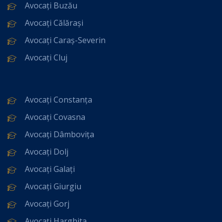
Avocați Buzău
Avocați Călărași
Avocați Caraș-Severin
Avocați Cluj
Avocați Constanța
Avocați Covasna
Avocați Dâmbovița
Avocați Dolj
Avocați Galați
Avocați Giurgiu
Avocați Gorj
Avocați Harghita