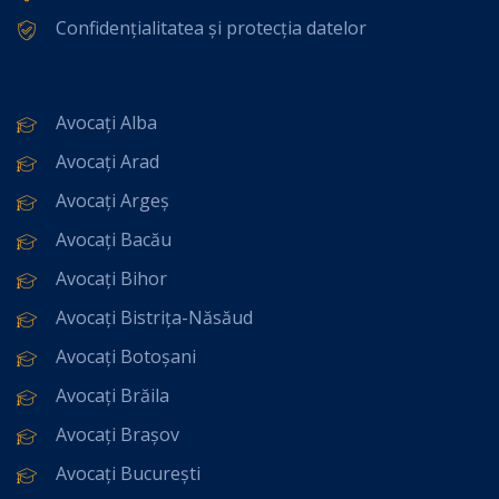
Confidențialitatea și protecția datelor
Avocați Alba
Avocați Arad
Avocați Argeș
Avocați Bacău
Avocați Bihor
Avocați Bistrița-Năsăud
Avocați Botoșani
Avocați Brăila
Avocați Brașov
Avocați București