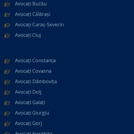
Avocați Buzău
Avocați Călărași
Avocați Caraș-Severin
Avocați Cluj
Avocați Constanța
Avocați Covasna
Avocați Dâmbovița
Avocați Dolj
Avocați Galați
Avocați Giurgiu
Avocați Gorj
Avocați Harghita