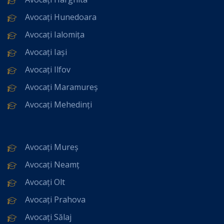
Avocați Hunedoara
Avocați Ialomița
Avocați Iași
Avocați Ilfov
Avocați Maramureș
Avocați Mehedinți
Avocați Mureș
Avocați Neamț
Avocați Olt
Avocați Prahova
Avocați Sălaj