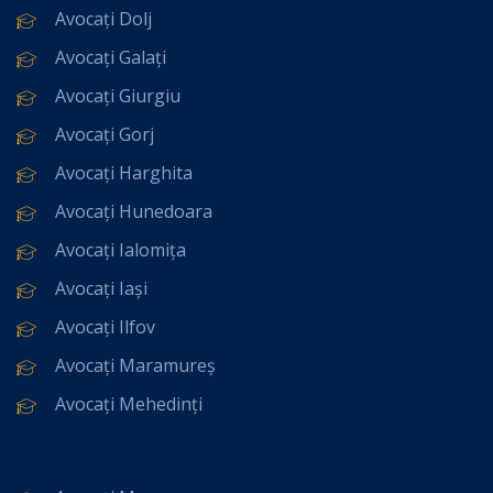
Avocați Dolj
Avocați Galați
Avocați Giurgiu
Avocați Gorj
Avocați Harghita
Avocați Hunedoara
Avocați Ialomița
Avocați Iași
Avocați Ilfov
Avocați Maramureș
Avocați Mehedinți