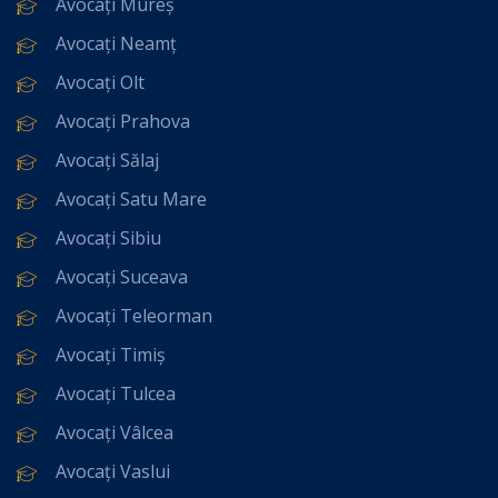
Avocați Mureș
Avocați Neamț
Avocați Olt
Avocați Prahova
Avocați Sălaj
Avocați Satu Mare
Avocați Sibiu
Avocați Suceava
Avocați Teleorman
Avocați Timiș
Avocați Tulcea
Avocați Vâlcea
Avocați Vaslui