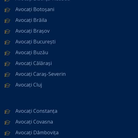
Avocați Botoșani
Avocați Brăila
Avocați Brașov
Avocați București
Avocați Buzău
Avocați Călărași
Avocați Caraș-Severin
Avocați Cluj
Avocați Constanța
Avocați Covasna
Avocați Dâmbovița