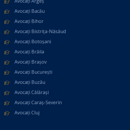
Avocați Argeș
Avocați Bacău
Avocați Bihor
Avocați Bistrița-Năsăud
Avocați Botoșani
Avocați Brăila
Avocați Brașov
Avocați București
Avocați Buzău
Avocați Călărași
Avocați Caraș-Severin
Avocați Cluj