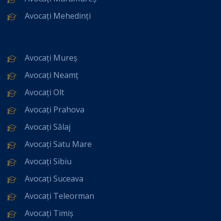
Avocați Mehedinți
Avocați Mureș
Avocați Neamț
Avocați Olt
Avocați Prahova
Avocați Sălaj
Avocați Satu Mare
Avocați Sibiu
Avocați Suceava
Avocați Teleorman
Avocați Timiș