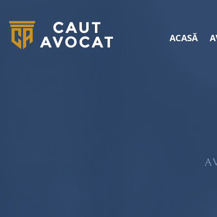
ACASĂ
A
A