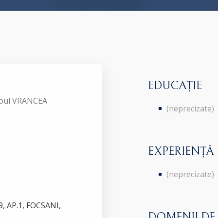
EDUCAȚIE
aroul VRANCEA
(neprecizate)
EXPERIENȚĂ
(neprecizate)
, AP.1, FOCSANI,
DOMENII DE