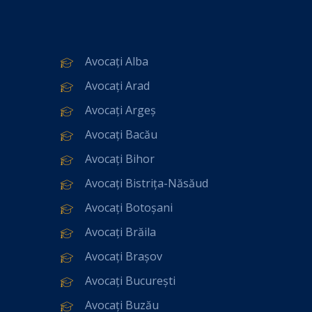
Avocați Alba
Avocați Arad
Avocați Argeș
Avocați Bacău
Avocați Bihor
Avocați Bistrița-Năsăud
Avocați Botoșani
Avocați Brăila
Avocați Brașov
Avocați București
Avocați Buzău