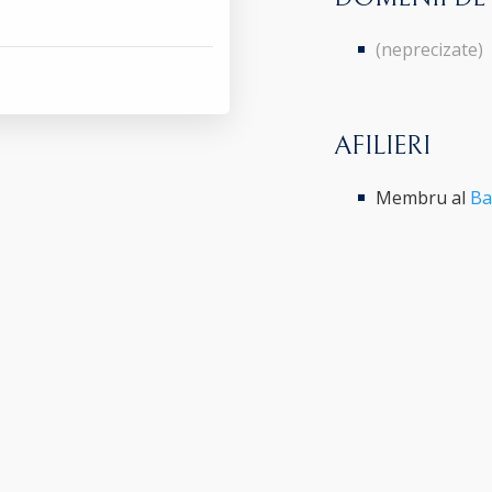
(neprecizate)
AFILIERI
Membru al
Ba