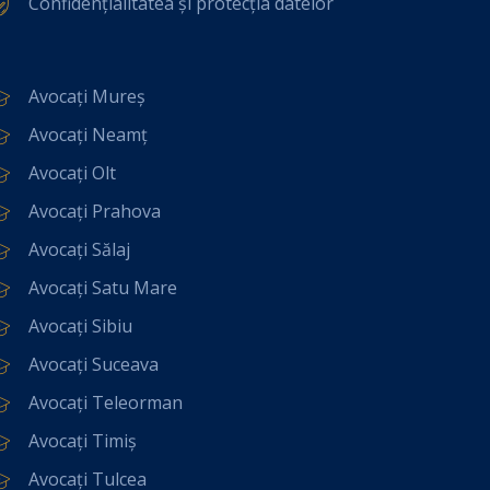
Confidențialitatea și protecția datelor
Avocați Mureș
Avocați Neamț
Avocați Olt
Avocați Prahova
Avocați Sălaj
Avocați Satu Mare
Avocați Sibiu
Avocați Suceava
Avocați Teleorman
Avocați Timiș
Avocați Tulcea