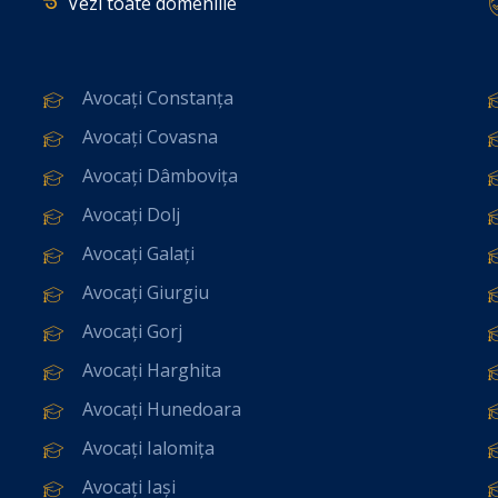
Vezi toate domeniile
Avocați Constanța
Avocați Covasna
Avocați Dâmbovița
Avocați Dolj
Avocați Galați
Avocați Giurgiu
Avocați Gorj
Avocați Harghita
Avocați Hunedoara
Avocați Ialomița
Avocați Iași