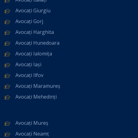
Avocați Giurgiu
Avocați Gorj
Avocați Harghita
Avocați Hunedoara
Avocați Ialomița
Avocați Iași
Avocați Ilfov
Avocați Maramureș
Avocați Mehedinți
Avocați Mureș
Avocați Neamț