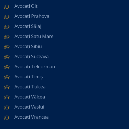
Avocați Olt
Avocați Prahova
Avocați Sălaj
Avocați Satu Mare
Avocați Sibiu
Avocați Suceava
Avocați Teleorman
Avocați Timiș
Avocați Tulcea
Avocați Vâlcea
Avocați Vaslui
Avocați Vrancea