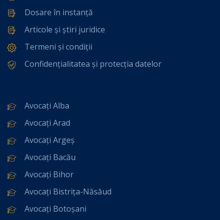
Dosare în instanță
Articole și știri juridice
Termeni și condiții
Confidențialitatea și protecția datelor
Avocați Alba
Avocați Arad
Avocați Argeș
Avocați Bacău
Avocați Bihor
Avocați Bistrița-Năsăud
Avocați Botoșani