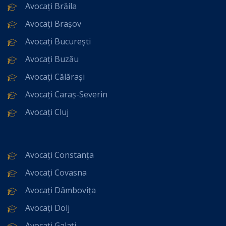
Avocați Brăila
Avocați Brașov
Avocați București
Avocați Buzău
Avocați Călărași
Avocați Caraș-Severin
Avocați Cluj
Avocați Constanța
Avocați Covasna
Avocați Dâmbovița
Avocați Dolj
Avocați Galați