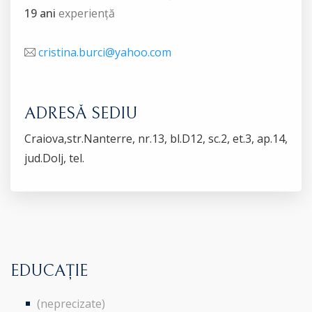
19 ani
experiență
cristina.burci@yahoo.com
ADRESĂ SEDIU
Craiova,str.Nanterre, nr.13, bl.D12, sc.2, et.3, ap.14,
jud.Dolj, tel.
EDUCAȚIE
(neprecizate)