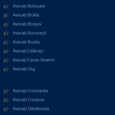
Avocați Botoșani
Avocați Brăila
Avocați Brașov
Avocați București
Avocați Buzău
Avocați Călărași
Avocați Caraș-Severin
Avocați Cluj
Avocați Constanța
Avocați Covasna
Avocați Dâmbovița