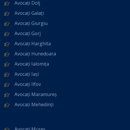
Avocați Dolj
Avocați Galați
Avocați Giurgiu
Avocați Gorj
Avocați Harghita
Avocați Hunedoara
Avocați Ialomița
Avocați Iași
Avocați Ilfov
Avocați Maramureș
Avocați Mehedinți
Avocați Mureș