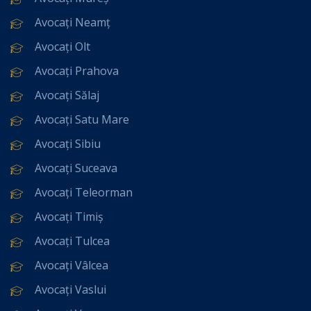
Avocați Neamț
Avocați Olt
Avocați Prahova
Avocați Sălaj
Avocați Satu Mare
Avocați Sibiu
Avocați Suceava
Avocați Teleorman
Avocați Timiș
Avocați Tulcea
Avocați Vâlcea
Avocați Vaslui