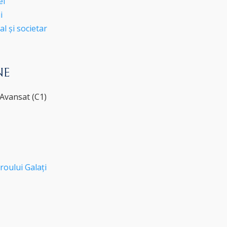
ei
i
l și societar
NE
 Avansat (C1)
roului Galați