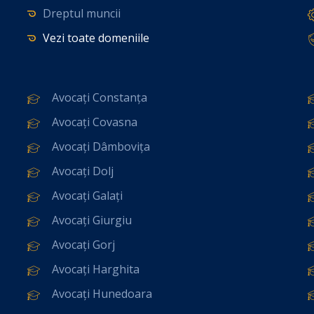
Dreptul muncii
Vezi toate domeniile
Avocați Constanța
Avocați Covasna
Avocați Dâmbovița
Avocați Dolj
Avocați Galați
Avocați Giurgiu
Avocați Gorj
Avocați Harghita
Avocați Hunedoara