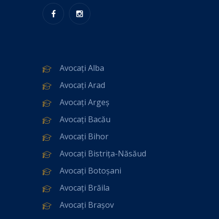
Avocați Alba
Avocați Arad
Avocați Argeș
Avocați Bacău
Avocați Bihor
Avocați Bistrița-Năsăud
Avocați Botoșani
Avocați Brăila
Avocați Brașov