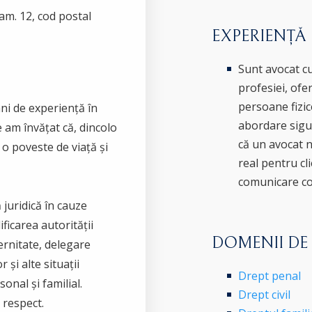
cam. 12, cod postal
EXPERIENȚĂ
Sunt avocat cu
profesiei, ofer
persoane fizic
ni de experiență în
abordare sigur
re am învățat că, dincolo
că un avocat n
 o poveste de viață și
real pentru cli
comunicare co
 juridică în cauze
ficarea autorității
DOMENII DE
ernitate, delegare
 și alte situații
Drept penal
onal și familial.
Drept civil
 respect.