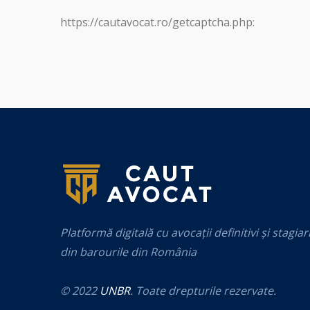
https://cautavocat.ro/getcaptcha.php:
Platformă digitală cu avocații definitivi și stagiar
din barourile din România
© 2022
UNBR
. Toate drepturile rezervate.