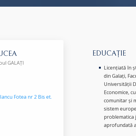
EDUCAȚIE
DUCEA
roul GALAȚI
Licențiată în ș
din Galați, Fa
Universității 
Economice, cu
 Iancu Fotea nr 2 Bis et.
comunitar și m
sistem europe
problematica j
aprofundată at