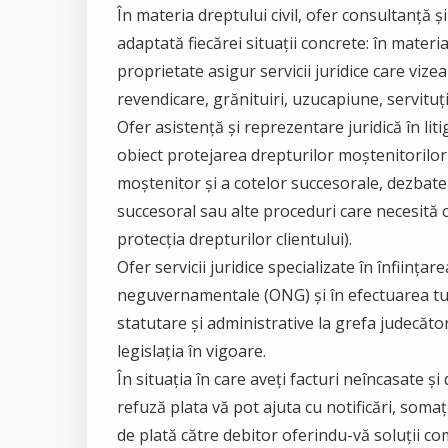
În materia dreptului civil, ofer consultanță ș
adaptată fiecărei situații concrete: în materi
proprietate asigur servicii juridice care vizea
revendicare, grănituiri, uzucapiune, servituț
Ofer asistență și reprezentare juridică în lit
obiect protejarea drepturilor moștenitorilor (
moștenitor și a cotelor succesorale, dezbate
succesoral sau alte proceduri care necesită c
protecția drepturilor clientului).
Ofer servicii juridice specializate în înființar
neguvernamentale (ONG) și în efectuarea tu
statutare și administrative la grefa judecător
legislația în vigoare.
În situația în care aveți facturi neîncasate ș
refuză plata vă pot ajuta cu notificări, somaț
de plată către debitor oferindu-vă soluții c