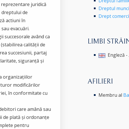
Dreptul famili
i reprezentare juridică
Dreptul munci
a dreptului de
Drept comercia
ză actiuni în
i sau evacuări.
igii succesorale având ca
LIMBI STRĂI
stabilirea calității de
rea succesiunii, partaj
Engleză -
laritate, siguranță și
ea organizațiilor
AFILIERI
turor modificărilor
iei, în conformitate cu
Membru al
Ba
i debitori care amână sau
ii de plată și ordonanțe
omplete pentru