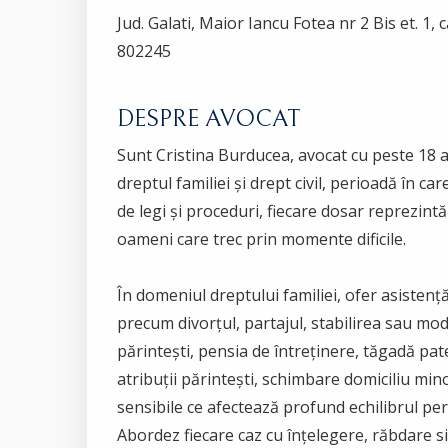
Jud. Galati, Maior Iancu Fotea nr 2 Bis et. 1, 
802245
DESPRE AVOCAT
Sunt Cristina Burducea, avocat cu peste 18 a
dreptul familiei și drept civil, perioadă în ca
de legi și proceduri, fiecare dosar reprezintă
oameni care trec prin momente dificile.
În domeniul dreptului familiei, ofer asistență
precum divorțul, partajul, stabilirea sau modi
părintești, pensia de întreținere, tăgadă pat
atribuții părintești, schimbare domiciliu minor
sensibile ce afectează profund echilibrul pers
Abordez fiecare caz cu înțelegere, răbdare si