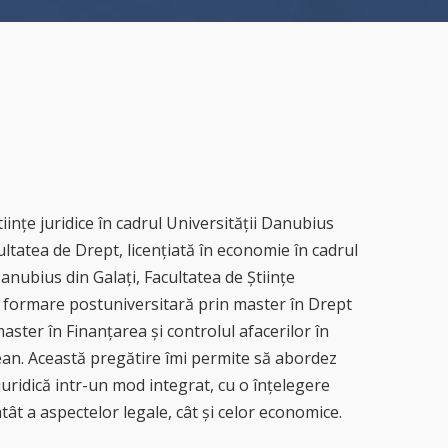
tiințe juridice în cadrul Universității Danubius
cultatea de Drept, licențiată în economie în cadrul
Danubius din Galați, Facultatea de Științe
 formare postuniversitară prin master în Drept
aster în Finanțarea și controlul afacerilor în
an. Această pregătire îmi permite să abordez
uridică intr-un mod integrat, cu o înțelegere
ât a aspectelor legale, cât și celor economice.