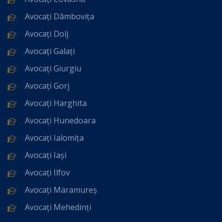
Avocați Dâmbovița
Avocați Dolj
Avocați Galați
Avocați Giurgiu
Avocați Gorj
Avocați Harghita
Avocați Hunedoara
Avocați Ialomița
Avocați Iași
Avocați Ilfov
Avocați Maramureș
Avocați Mehedinți