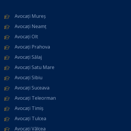
Avocați Mureș
Avocați Neamț
Avocați Olt
Avocați Prahova
Avocați Sălaj
Avocați Satu Mare
Avocați Sibiu
Avocați Suceava
Avocați Teleorman
Avocați Timiș
Avocați Tulcea
Avocați Vâlcea