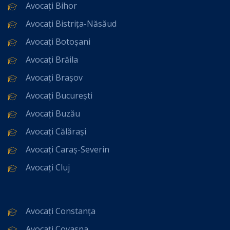
Avocați Bihor
Avocați Bistrița-Năsăud
Avocați Botoșani
Avocați Brăila
Avocați Brașov
Avocați București
Avocați Buzău
Avocați Călărași
Avocați Caraș-Severin
Avocați Cluj
Avocați Constanța
Avocați Covasna