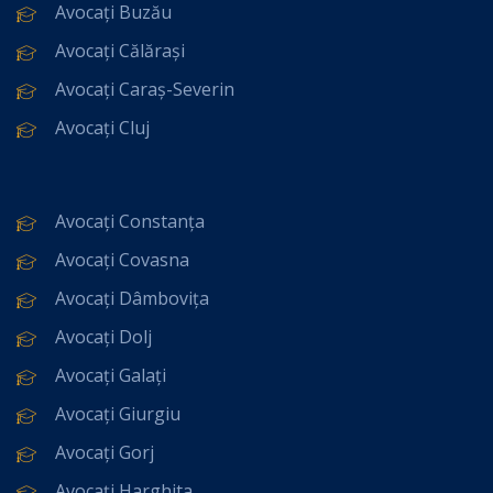
Avocați Buzău
Avocați Călărași
Avocați Caraș-Severin
Avocați Cluj
Avocați Constanța
Avocați Covasna
Avocați Dâmbovița
Avocați Dolj
Avocați Galați
Avocați Giurgiu
Avocați Gorj
Avocați Harghita