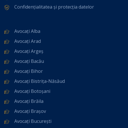
Confidențialitatea și protecția datelor
Avocați Alba
Avocați Arad
Avocați Argeș
Avocați Bacău
Avocați Bihor
Avocați Bistrița-Năsăud
Avocați Botoșani
Avocați Brăila
Avocați Brașov
Avocați București