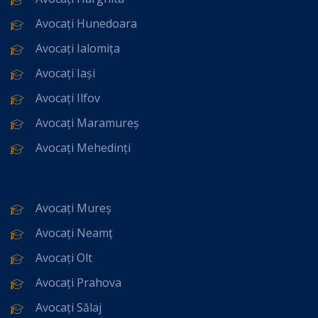
Avocați Hunedoara
Avocați Ialomița
Avocați Iași
Avocați Ilfov
Avocați Maramureș
Avocați Mehedinți
Avocați Mureș
Avocați Neamț
Avocați Olt
Avocați Prahova
Avocați Sălaj