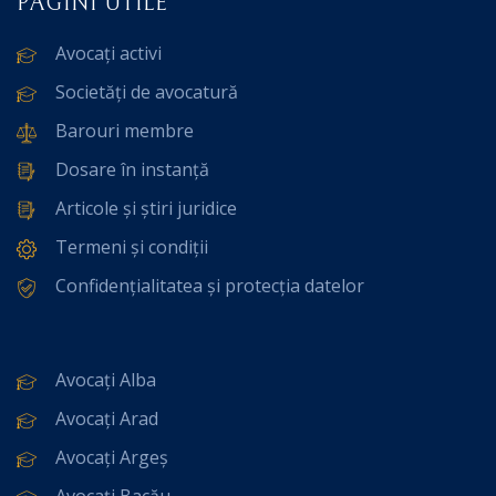
PAGINI UTILE
Avocați activi
Societăți de avocatură
Barouri membre
Dosare în instanță
Articole și știri juridice
Termeni și condiții
Confidențialitatea și protecția datelor
Avocați Alba
Avocați Arad
Avocați Argeș
Avocați Bacău