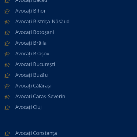
Avocați Bihor
Avocați Bistrița-Năsăud
Avocați Botoșani
Avocați Brăila
Avocați Brașov
Avocați București
Avocați Buzău
Avocați Călărași
Avocați Caraș-Severin
Avocați Cluj
Avocați Constanța