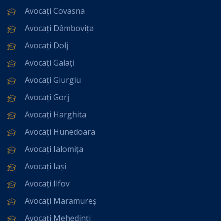
Avocați Covasna
Avocați Dâmbovița
Avocați Dolj
Avocați Galați
Avocați Giurgiu
Avocați Gorj
Avocați Harghita
Avocați Hunedoara
Avocați Ialomița
Avocați Iași
Avocați Ilfov
Avocați Maramureș
Avocați Mehedinți