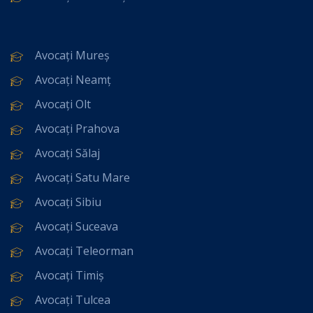
Avocați Mureș
Avocați Neamț
Avocați Olt
Avocați Prahova
Avocați Sălaj
Avocați Satu Mare
Avocați Sibiu
Avocați Suceava
Avocați Teleorman
Avocați Timiș
Avocați Tulcea