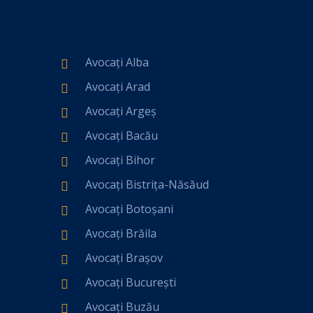
Avocați Alba
Avocați Arad
Avocați Argeș
Avocați Bacău
Avocați Bihor
Avocați Bistrița-Năsăud
Avocați Botoșani
Avocați Brăila
Avocați Brașov
Avocați București
Avocați Buzău