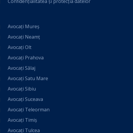
Confidențialitatea și protecția datelor
Avocați Mureș
Avocați Neamț
Avocați Olt
Avocați Prahova
Avocați Sălaj
Avocați Satu Mare
Avocați Sibiu
Avocați Suceava
Avocați Teleorman
Avocați Timiș
Avocați Tulcea