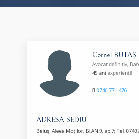
Cornel BUTAŞ
Avocat definitiv, Ba
45 ani
experiență
0740 771 476
ADRESĂ SEDIU
Beiuş, Aleea Moţilor, Bl.AN.9, ap.7; Tel. 074