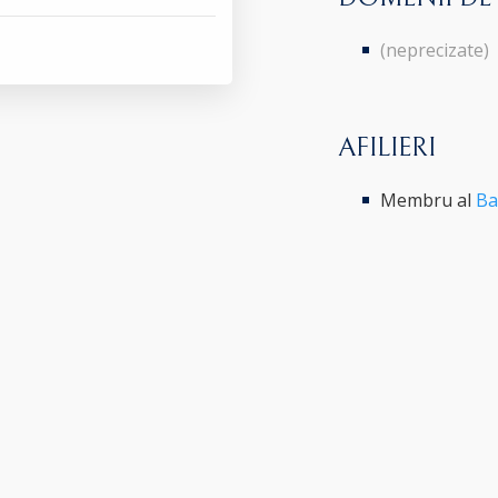
(neprecizate)
AFILIERI
Membru al
Ba