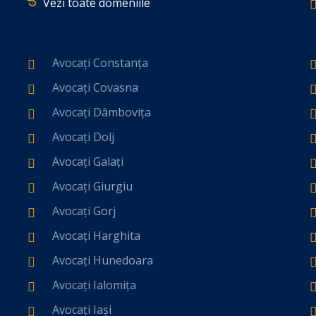
Vezi toate domeniile
Avocați Constanța
Avocați Covasna
Avocați Dâmbovița
Avocați Dolj
Avocați Galați
Avocați Giurgiu
Avocați Gorj
Avocați Harghita
Avocați Hunedoara
Avocați Ialomița
Avocați Iași