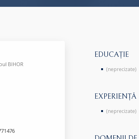
EDUCAȚIE
roul BIHOR
(neprecizate)
EXPERIENȚĂ
(neprecizate)
0771476
DOMENII DE