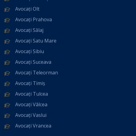
Avocați Olt
Avocați Prahova
Avocați Sălaj
Avocați Satu Mare
Avocați Sibiu
Avocați Suceava
Avocați Teleorman
Avocați Timiș
Avocați Tulcea
Avocați Vâlcea
Avocați Vaslui
Avocați Vrancea