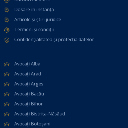
Dosare în instanță
Articole și știri juridice
Termeni și condiții
Confidențialitatea și protecția datelor
Avocați Alba
Avocați Arad
Avocați Argeș
Avocați Bacău
Avocați Bihor
Avocați Bistrița-Năsăud
Avocați Botoșani