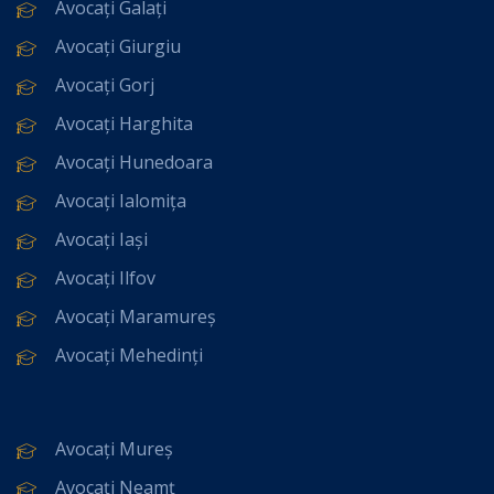
Avocați Galați
Avocați Giurgiu
Avocați Gorj
Avocați Harghita
Avocați Hunedoara
Avocați Ialomița
Avocați Iași
Avocați Ilfov
Avocați Maramureș
Avocați Mehedinți
Avocați Mureș
Avocați Neamț