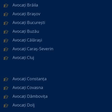
Avocați Brăila
Avocați Brașov
Avocați București
Avocați Buzău
Avocați Călărași
Avocați Caraș-Severin
Avocați Cluj
Avocați Constanța
Avocați Covasna
Avocați Dâmbovița
Avocați Dolj