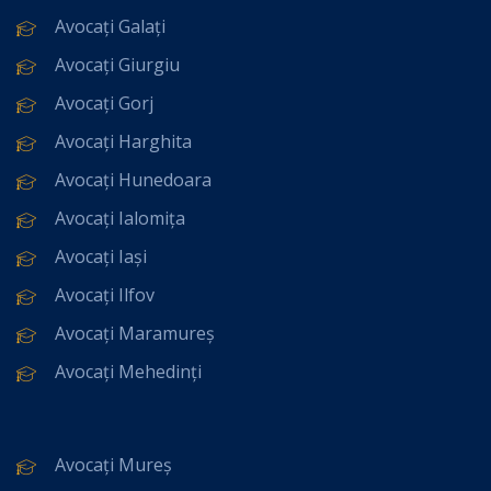
Avocați Galați
Avocați Giurgiu
Avocați Gorj
Avocați Harghita
Avocați Hunedoara
Avocați Ialomița
Avocați Iași
Avocați Ilfov
Avocați Maramureș
Avocați Mehedinți
Avocați Mureș