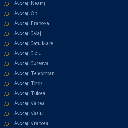
Avocați Neamț
Avocați Olt
Avocați Prahova
Avocați Sălaj
Avocați Satu Mare
Avocați Sibiu
Avocați Suceava
Avocați Teleorman
Avocați Timiș
Avocați Tulcea
Avocați Vâlcea
Avocați Vaslui
Avocați Vrancea