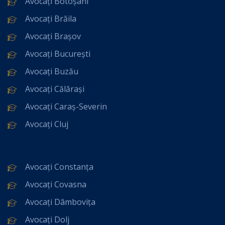
Avocați Botoșani
Avocați Brăila
Avocați Brașov
Avocați București
Avocați Buzău
Avocați Călărași
Avocați Caraș-Severin
Avocați Cluj
Avocați Constanța
Avocați Covasna
Avocați Dâmbovița
Avocați Dolj