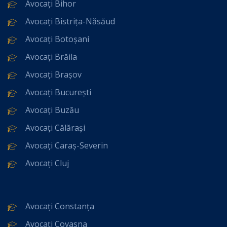
Avocați Bihor
Avocați Bistrița-Năsăud
Avocați Botoșani
Avocați Brăila
Avocați Brașov
Avocați București
Avocați Buzău
Avocați Călărași
Avocați Caraș-Severin
Avocați Cluj
Avocați Constanța
Avocați Covasna