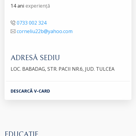
14 ani
experiență
0733 002 324
corneliu22b@yahoo.com
ADRESĂ SEDIU
LOC. BABADAG, STR. PACII NR.6, JUD. TULCEA
DESCARCĂ V-CARD
EDUCAȚIE