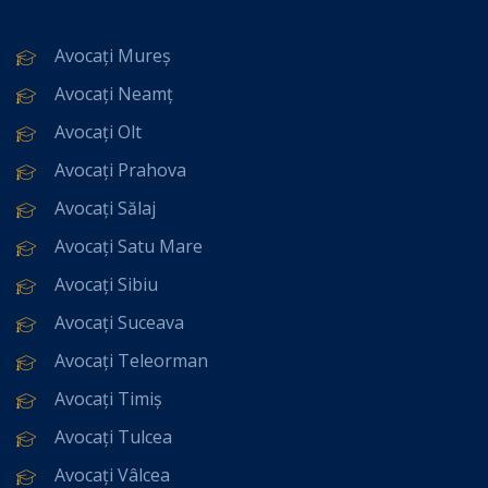
Avocați Mureș
Avocați Neamț
Avocați Olt
Avocați Prahova
Avocați Sălaj
Avocați Satu Mare
Avocați Sibiu
Avocați Suceava
Avocați Teleorman
Avocați Timiș
Avocați Tulcea
Avocați Vâlcea