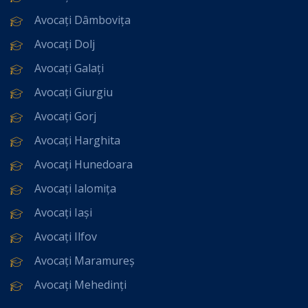
Avocați Dâmbovița
Avocați Dolj
Avocați Galați
Avocați Giurgiu
Avocați Gorj
Avocați Harghita
Avocați Hunedoara
Avocați Ialomița
Avocați Iași
Avocați Ilfov
Avocați Maramureș
Avocați Mehedinți