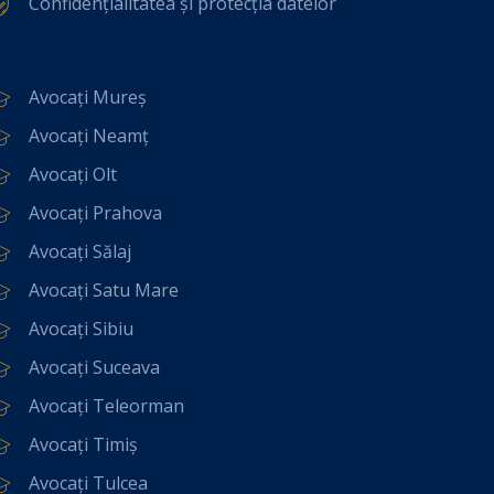
Confidențialitatea și protecția datelor
Avocați Mureș
Avocați Neamț
Avocați Olt
Avocați Prahova
Avocați Sălaj
Avocați Satu Mare
Avocați Sibiu
Avocați Suceava
Avocați Teleorman
Avocați Timiș
Avocați Tulcea