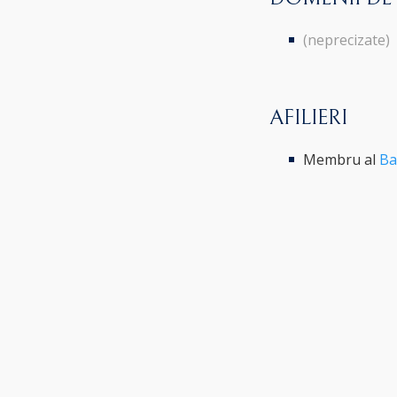
(neprecizate)
AFILIERI
Membru al
Ba