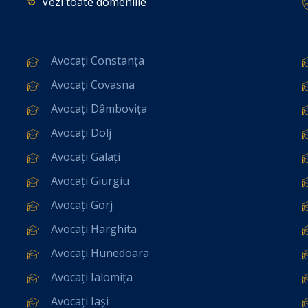
Vezi toate domeniile
Avocați Constanța
Avocați Covasna
Avocați Dâmbovița
Avocați Dolj
Avocați Galați
Avocați Giurgiu
Avocați Gorj
Avocați Harghita
Avocați Hunedoara
Avocați Ialomița
Avocați Iași