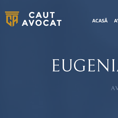
ACASĂ
A
EUGENI
A