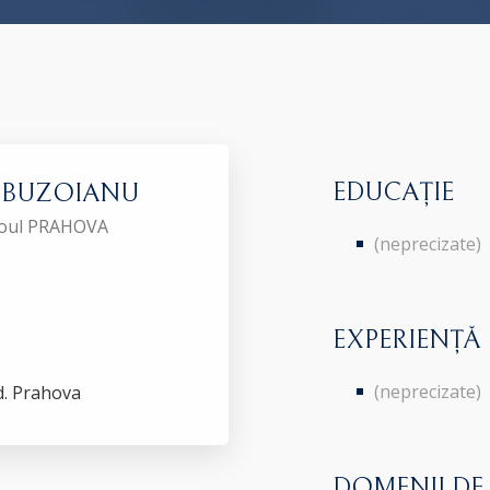
EDUCAȚIE
ta BUZOIANU
aroul PRAHOVA
(neprecizate)
EXPERIENȚĂ
(neprecizate)
ud. Prahova
DOMENII DE