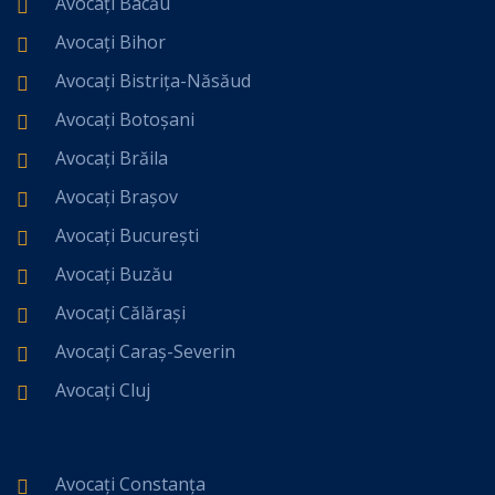
Avocați Bacău
Avocați Bihor
Avocați Bistrița-Năsăud
Avocați Botoșani
Avocați Brăila
Avocați Brașov
Avocați București
Avocați Buzău
Avocați Călărași
Avocați Caraș-Severin
Avocați Cluj
Avocați Constanța