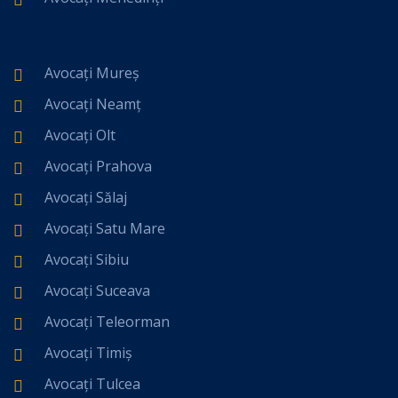
Avocați Mureș
Avocați Neamț
Avocați Olt
Avocați Prahova
Avocați Sălaj
Avocați Satu Mare
Avocați Sibiu
Avocați Suceava
Avocați Teleorman
Avocați Timiș
Avocați Tulcea