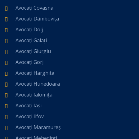
Avocați Covasna
Avocați Dâmbovița
Avocați Dolj
Avocați Galați
Avocați Giurgiu
Avocați Gorj
Avocați Harghita
Avocați Hunedoara
Avocați Ialomița
Avocați Iași
Avocați Ilfov
Avocați Maramureș
Avocați Mehedinți