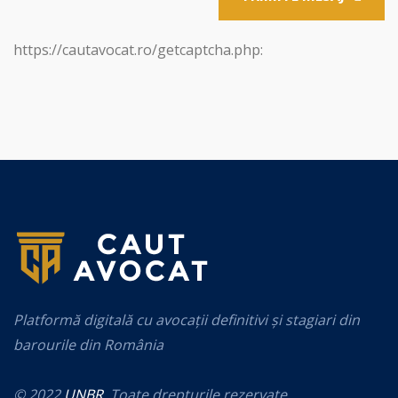
https://cautavocat.ro/getcaptcha.php:
Platformă digitală cu avocații definitivi și stagiari din
barourile din România
© 2022
UNBR
. Toate drepturile rezervate.