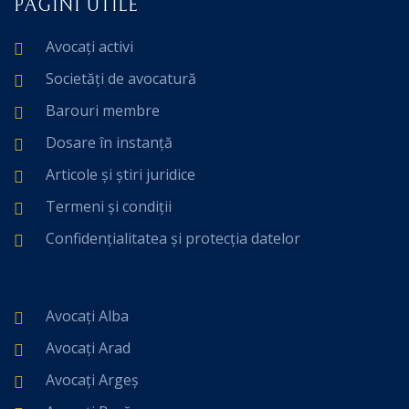
PAGINI UTILE
Avocați activi
Societăți de avocatură
Barouri membre
Dosare în instanță
Articole și știri juridice
Termeni și condiții
Confidențialitatea și protecția datelor
Avocați Alba
Avocați Arad
Avocați Argeș