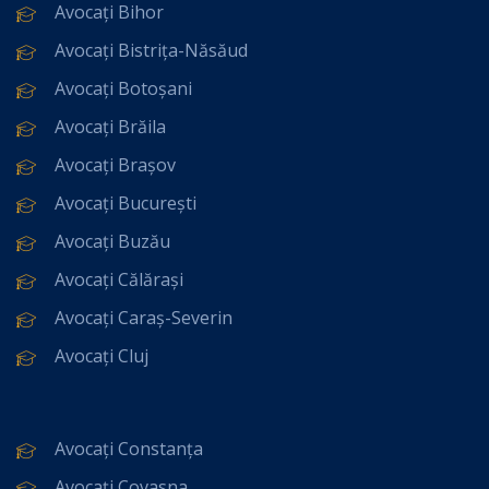
Avocați Bihor
Avocați Bistrița-Năsăud
Avocați Botoșani
Avocați Brăila
Avocați Brașov
Avocați București
Avocați Buzău
Avocați Călărași
Avocați Caraș-Severin
Avocați Cluj
Avocați Constanța
Avocați Covasna