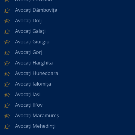
Avocați Dâmbovița
Avocați Dolj
Avocați Galați
Avocați Giurgiu
Avocați Gorj
Avocați Harghita
Avocați Hunedoara
Avocați Ialomița
Avocați Iași
Avocați Ilfov
Avocați Maramureș
Avocați Mehedinți