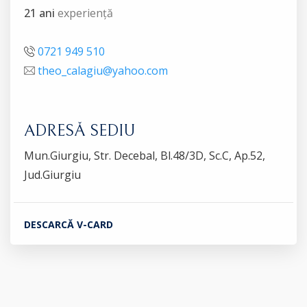
21 ani
experiență
0721 949 510
theo_calagiu@yahoo.com
ADRESĂ SEDIU
Mun.Giurgiu, Str. Decebal, Bl.48/3D, Sc.C, Ap.52,
Jud.Giurgiu
DESCARCĂ V-CARD