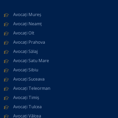
Avocați Mureș
Avocați Neamț
Avocați Olt
Avocați Prahova
Avocați Sălaj
Avocați Satu Mare
Avocați Sibiu
Avocați Suceava
Avocați Teleorman
Avocați Timiș
Avocați Tulcea
Avocați Vâlcea