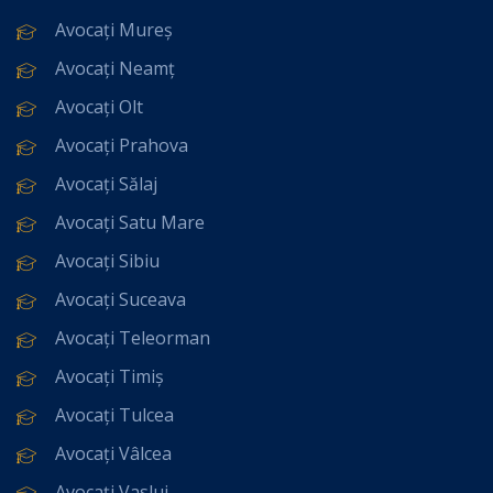
Avocați Mureș
Avocați Neamț
Avocați Olt
Avocați Prahova
Avocați Sălaj
Avocați Satu Mare
Avocați Sibiu
Avocați Suceava
Avocați Teleorman
Avocați Timiș
Avocați Tulcea
Avocați Vâlcea
Avocați Vaslui