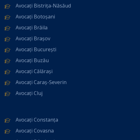
Avocați Bistrița-Năsăud
Avocați Botoșani
Avocați Brăila
Avocați Brașov
Avocați București
Avocați Buzău
Avocați Călărași
Avocați Caraș-Severin
Avocați Cluj
Avocați Constanța
Avocați Covasna