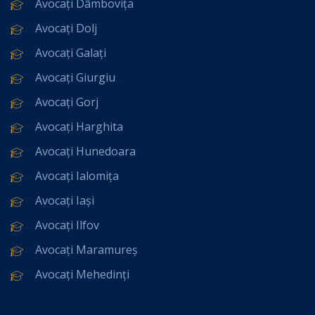
Avocați Dâmbovița
Avocați Dolj
Avocați Galați
Avocați Giurgiu
Avocați Gorj
Avocați Harghita
Avocați Hunedoara
Avocați Ialomița
Avocați Iași
Avocați Ilfov
Avocați Maramureș
Avocați Mehedinți