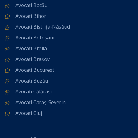
Avocați Bacău
Avocați Bihor
Avocați Bistrița-Năsăud
Avocați Botoșani
Avocați Brăila
Avocați Brașov
Avocați București
Avocați Buzău
Avocați Călărași
Avocați Caraș-Severin
Avocați Cluj