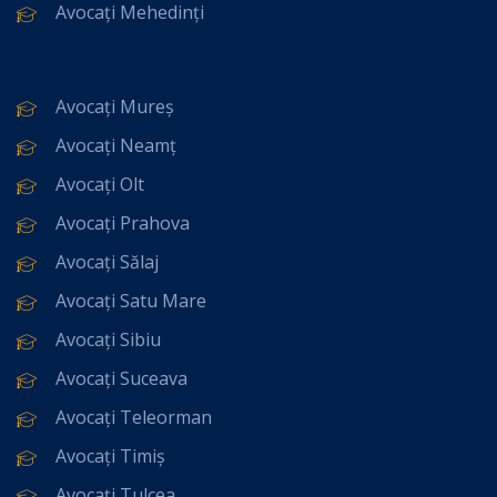
Avocați Mehedinți
Avocați Mureș
Avocați Neamț
Avocați Olt
Avocați Prahova
Avocați Sălaj
Avocați Satu Mare
Avocați Sibiu
Avocați Suceava
Avocați Teleorman
Avocați Timiș
Avocați Tulcea