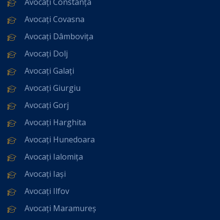
Avocați Constanța
Avocați Covasna
Avocați Dâmbovița
Avocați Dolj
Avocați Galați
Avocați Giurgiu
Avocați Gorj
Avocați Harghita
Avocați Hunedoara
Avocați Ialomița
Avocați Iași
Avocați Ilfov
Avocați Maramureș