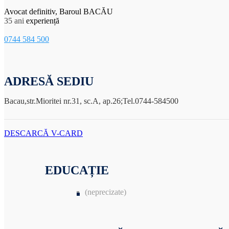
Avocat definitiv, Baroul BACĂU
35 ani
experiență
0744 584 500
ADRESĂ SEDIU
Bacau,str.Mioritei nr.31, sc.A, ap.26;Tel.0744-584500
DESCARCĂ V-CARD
EDUCAȚIE
(neprecizate)