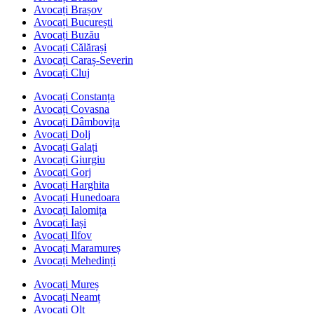
Avocați Brașov
Avocați București
Avocați Buzău
Avocați Călărași
Avocați Caraș-Severin
Avocați Cluj
Avocați Constanța
Avocați Covasna
Avocați Dâmbovița
Avocați Dolj
Avocați Galați
Avocați Giurgiu
Avocați Gorj
Avocați Harghita
Avocați Hunedoara
Avocați Ialomița
Avocați Iași
Avocați Ilfov
Avocați Maramureș
Avocați Mehedinți
Avocați Mureș
Avocați Neamț
Avocați Olt