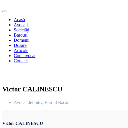
Acasă
Avocați
Societăți
Barouri
Domenii
Dosare
Articole
Cont avocat
Contact
Victor CALINESCU
Avocat definitiv, Baroul Bacău
Victor CALINESCU