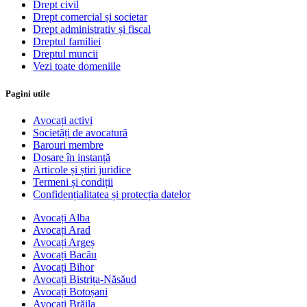
Drept civil
Drept comercial și societar
Drept administrativ și fiscal
Dreptul familiei
Dreptul muncii
Vezi toate domeniile
Pagini utile
Avocați activi
Societăți de avocatură
Barouri membre
Dosare în instanță
Articole și știri juridice
Termeni și condiții
Confidențialitatea și protecția datelor
Avocați Alba
Avocați Arad
Avocați Argeș
Avocați Bacău
Avocați Bihor
Avocați Bistrița-Năsăud
Avocați Botoșani
Avocați Brăila