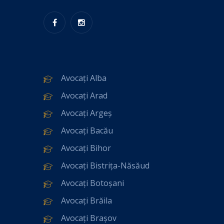
Avocați Alba
Avocați Arad
Avocați Argeș
Avocați Bacău
Avocați Bihor
Avocați Bistrița-Năsăud
Avocați Botoșani
Avocați Brăila
Avocați Brașov