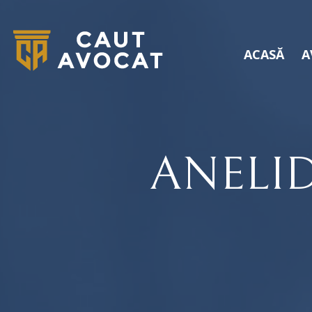
ACASĂ
A
ANELI