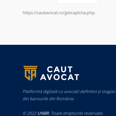
https://cautavocat.ro/getcaptcha.php:
Platformă digitală cu avocații definitivi și stagiar
din barourile din România
© 2022
UNBR
. Toate drepturile rezervate.