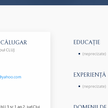
EDUCAȚIE
ia CĂLUGAR
roul CLUJ
(neprecizate)
EXPERIENȚĂ
r@yahoo.com
(neprecizate)
.L3 sc.1 ap.2, jud.Cluj
DOMENII DE