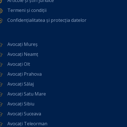
Articole și știri juridice
Termeni și condiții
Confidențialitatea și protecția datelor
Avocați Mureș
Avocați Neamț
Avocați Olt
Avocați Prahova
Avocați Sălaj
Avocați Satu Mare
Avocați Sibiu
Avocați Suceava
Avocați Teleorman