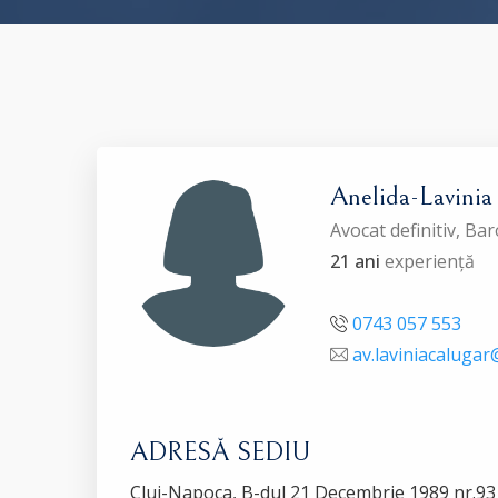
Anelida-Lavin
Avocat definitiv, Ba
21 ani
experiență
0743 057 553
av.laviniacaluga
ADRESĂ SEDIU
Cluj-Napoca, B-dul 21 Decembrie 1989 nr.93 bl