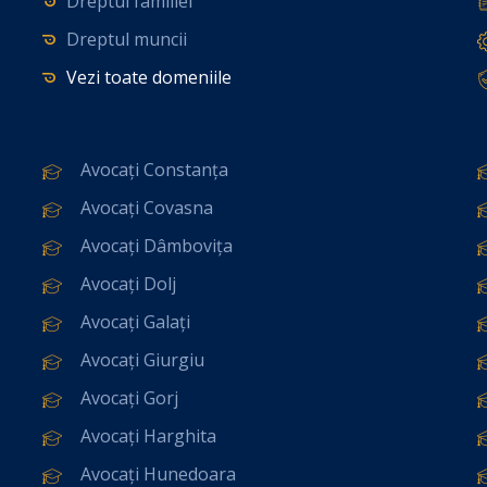
Dreptul familiei
Dreptul muncii
Vezi toate domeniile
Avocați Constanța
Avocați Covasna
Avocați Dâmbovița
Avocați Dolj
Avocați Galați
Avocați Giurgiu
Avocați Gorj
Avocați Harghita
Avocați Hunedoara