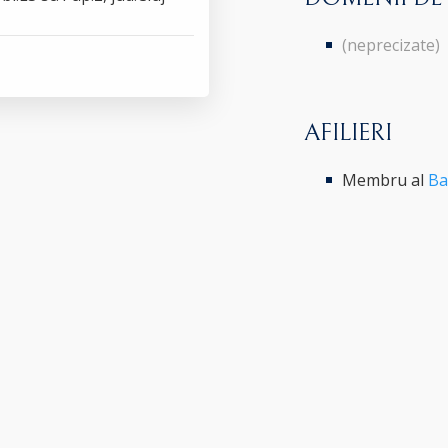
(neprecizate)
AFILIERI
Membru al
Ba