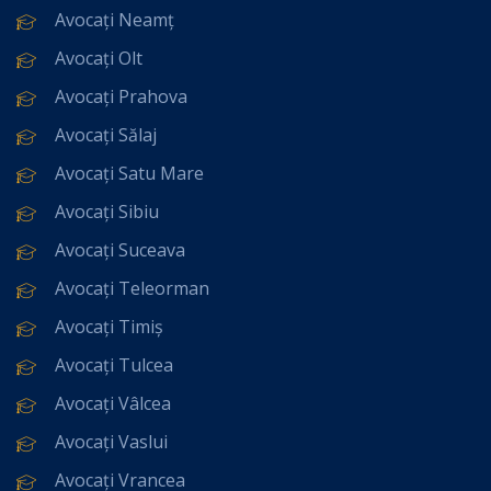
Avocați Neamț
Avocați Olt
Avocați Prahova
Avocați Sălaj
Avocați Satu Mare
Avocați Sibiu
Avocați Suceava
Avocați Teleorman
Avocați Timiș
Avocați Tulcea
Avocați Vâlcea
Avocați Vaslui
Avocați Vrancea