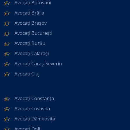
Avocați Botoșani
Avocați Brăila
Avocați Brașov
Avocați București
Avocați Buzău
Avocați Călărași
Avocați Caraș-Severin
Avocați Cluj
Avocați Constanța
Avocați Covasna
Avocați Dâmbovița
Avocați Dolj