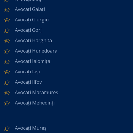
Avocați Galați
Avocați Giurgiu
Avocați Gorj
Avocați Harghita
Avocați Hunedoara
Avocați Ialomița
Avocați Iași
Avocați Ilfov
Avocați Maramureș
Avocați Mehedinți
Avocați Mureș