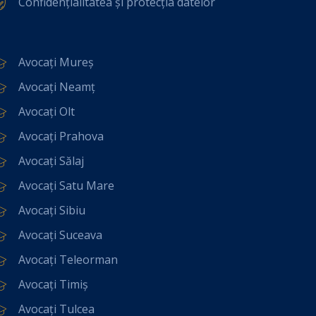
Confidențialitatea și protecția datelor
Avocați Mureș
Avocați Neamț
Avocați Olt
Avocați Prahova
Avocați Sălaj
Avocați Satu Mare
Avocați Sibiu
Avocați Suceava
Avocați Teleorman
Avocați Timiș
Avocați Tulcea