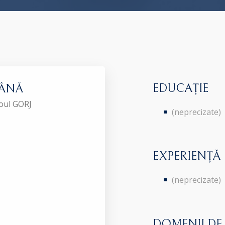
EDUCAȚIE
ŢÂNĂ
roul GORJ
(neprecizate)
EXPERIENȚĂ
(neprecizate)
DOMENII DE