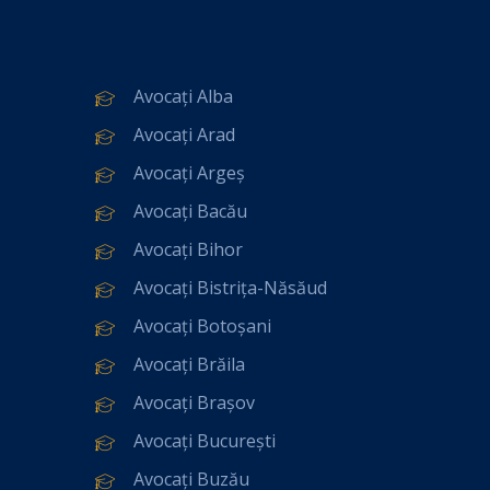
Avocați Alba
Avocați Arad
Avocați Argeș
Avocați Bacău
Avocați Bihor
Avocați Bistrița-Năsăud
Avocați Botoșani
Avocați Brăila
Avocați Brașov
Avocați București
Avocați Buzău