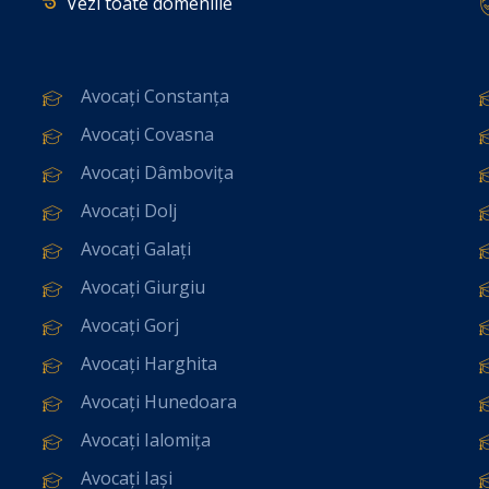
Vezi toate domeniile
Avocați Constanța
Avocați Covasna
Avocați Dâmbovița
Avocați Dolj
Avocați Galați
Avocați Giurgiu
Avocați Gorj
Avocați Harghita
Avocați Hunedoara
Avocați Ialomița
Avocați Iași