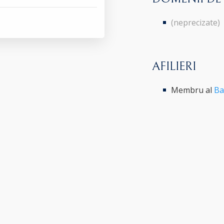
(neprecizate)
AFILIERI
Membru al
Ba