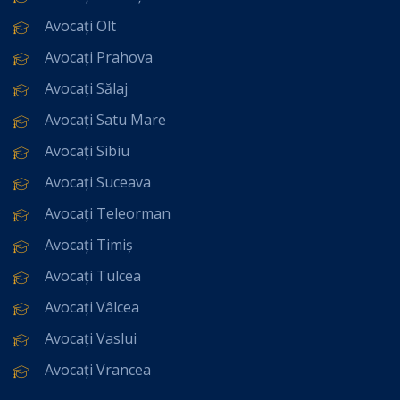
Avocați Olt
Avocați Prahova
Avocați Sălaj
Avocați Satu Mare
Avocați Sibiu
Avocați Suceava
Avocați Teleorman
Avocați Timiș
Avocați Tulcea
Avocați Vâlcea
Avocați Vaslui
Avocați Vrancea