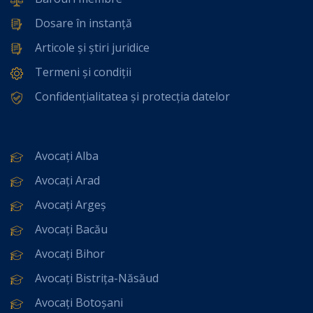
Dosare în instanță
Articole și știri juridice
Termeni și condiții
Confidențialitatea și protecția datelor
Avocați Alba
Avocați Arad
Avocați Argeș
Avocați Bacău
Avocați Bihor
Avocați Bistrița-Năsăud
Avocați Botoșani