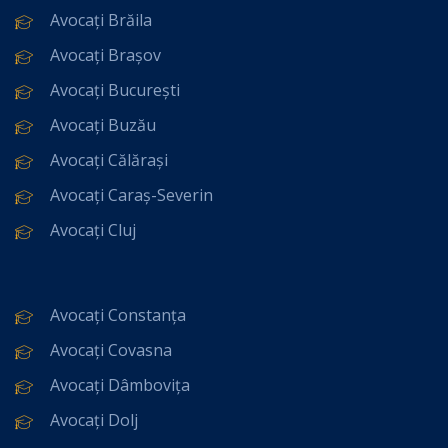
Avocați Brăila
Avocați Brașov
Avocați București
Avocați Buzău
Avocați Călărași
Avocați Caraș-Severin
Avocați Cluj
Avocați Constanța
Avocați Covasna
Avocați Dâmbovița
Avocați Dolj