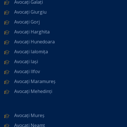
Avocați Galați
Avocați Giurgiu
Avocați Gorj
Avocați Harghita
Avocați Hunedoara
Avocați Ialomița
Avocați Iași
Avocați Ilfov
Avocați Maramureș
Avocați Mehedinți
Avocați Mureș
Avocați Neamț