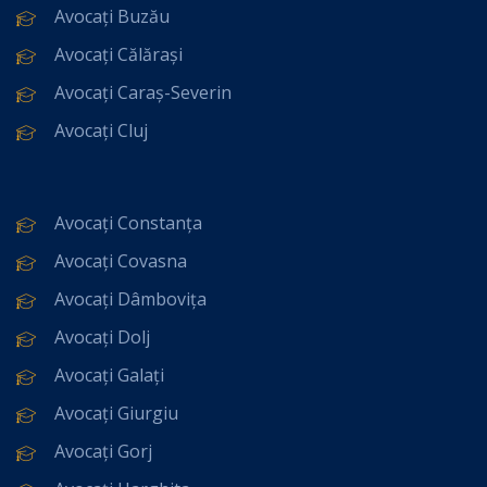
Avocați Buzău
Avocați Călărași
Avocați Caraș-Severin
Avocați Cluj
Avocați Constanța
Avocați Covasna
Avocați Dâmbovița
Avocați Dolj
Avocați Galați
Avocați Giurgiu
Avocați Gorj