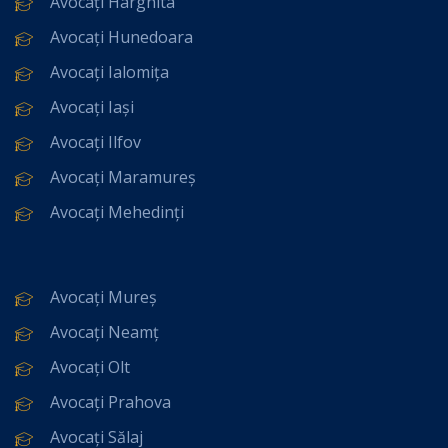
Avocați Harghita
Avocați Hunedoara
Avocați Ialomița
Avocați Iași
Avocați Ilfov
Avocați Maramureș
Avocați Mehedinți
Avocați Mureș
Avocați Neamț
Avocați Olt
Avocați Prahova
Avocați Sălaj