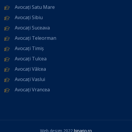
Avocați Satu Mare
Avocați Sibiu
Avocați Suceava
Avocați Teleorman
Avocați Timiș
Avocați Tulcea
Avocați Vâlcea
Avocați Vaslui
Avocați Vrancea
Web design 2022
binario.ro