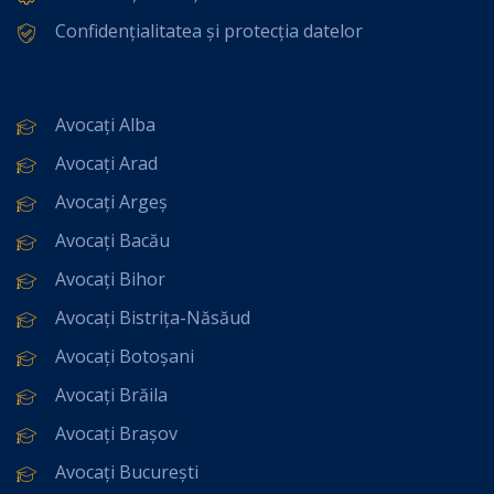
Confidențialitatea și protecția datelor
Avocați Alba
Avocați Arad
Avocați Argeș
Avocați Bacău
Avocați Bihor
Avocați Bistrița-Năsăud
Avocați Botoșani
Avocați Brăila
Avocați Brașov
Avocați București