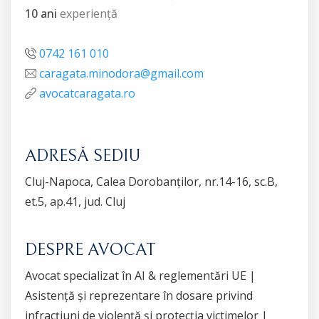
10 ani
experiență
0742 161 010
caragata.minodora@gmail.com
avocatcaragata.ro
ADRESĂ SEDIU
Cluj-Napoca, Calea Dorobanților, nr.14-16, sc.B,
et.5, ap.41, jud. Cluj
DESPRE AVOCAT
Avocat specializat în AI & reglementări UE |
Asistență și reprezentare în dosare privind
infracțiuni de violență și protecția victimelor |