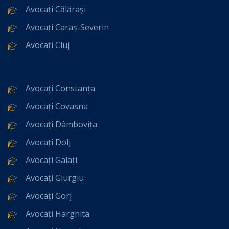
Avocați Călărași
Avocați Caraș-Severin
Avocați Cluj
Avocați Constanța
Avocați Covasna
Avocați Dâmbovița
Avocați Dolj
Avocați Galați
Avocați Giurgiu
Avocați Gorj
Avocați Harghita