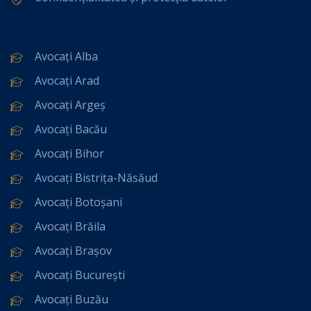
Avocați Alba
Avocați Arad
Avocați Argeș
Avocați Bacău
Avocați Bihor
Avocați Bistrița-Năsăud
Avocați Botoșani
Avocați Brăila
Avocați Brașov
Avocați București
Avocați Buzău