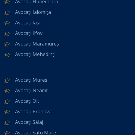
Avocați Hunedoara
Avocați Ialomița
Avocați Iași
Avocați Ilfov
Avocați Maramureș
Avocați Mehedinți
Avocați Mureș
Avocați Neamț
Avocați Olt
Avocați Prahova
Avocați Sălaj
Avocați Satu Mare