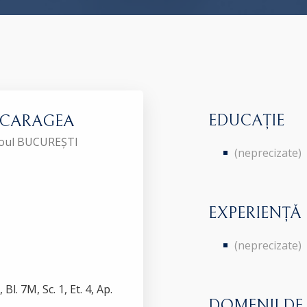
EDUCAȚIE
 CARAGEA
aroul BUCUREȘTI
(neprecizate)
EXPERIENȚĂ
(neprecizate)
l. 7M, Sc. 1, Et. 4, Ap.
DOMENII DE