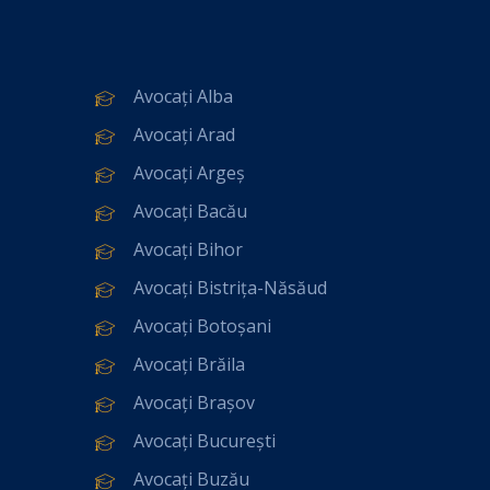
Avocați Alba
Avocați Arad
Avocați Argeș
Avocați Bacău
Avocați Bihor
Avocați Bistrița-Năsăud
Avocați Botoșani
Avocați Brăila
Avocați Brașov
Avocați București
Avocați Buzău