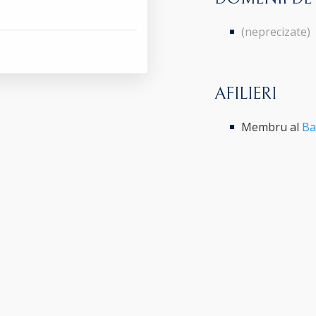
(neprecizate)
AFILIERI
Membru al
Ba