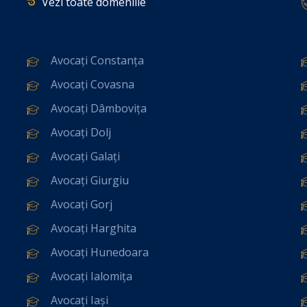
Vezi toate domeniile
Avocați Constanța
Avocați Covasna
Avocați Dâmbovița
Avocați Dolj
Avocați Galați
Avocați Giurgiu
Avocați Gorj
Avocați Harghita
Avocați Hunedoara
Avocați Ialomița
Avocați Iași