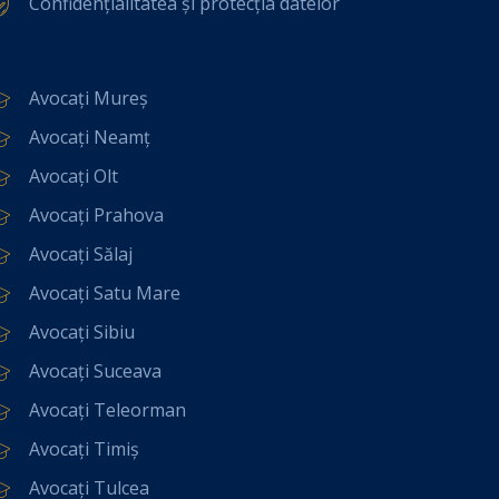
Confidențialitatea și protecția datelor
Avocați Mureș
Avocați Neamț
Avocați Olt
Avocați Prahova
Avocați Sălaj
Avocați Satu Mare
Avocați Sibiu
Avocați Suceava
Avocați Teleorman
Avocați Timiș
Avocați Tulcea