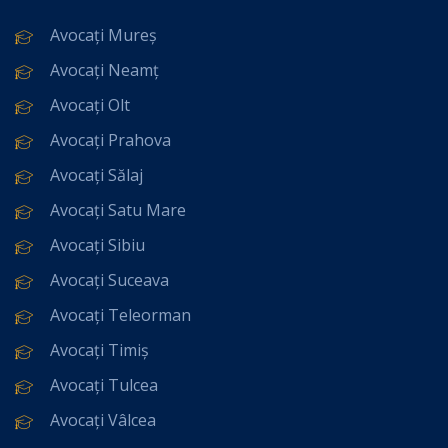
Avocați Mureș
Avocați Neamț
Avocați Olt
Avocați Prahova
Avocați Sălaj
Avocați Satu Mare
Avocați Sibiu
Avocați Suceava
Avocați Teleorman
Avocați Timiș
Avocați Tulcea
Avocați Vâlcea