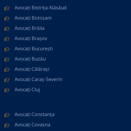
Avocați Bistrița-Năsăud
Avocați Botoșani
Avocați Brăila
Avocați Brașov
Avocați București
Avocați Buzău
Avocați Călărași
Avocați Caraș-Severin
Avocați Cluj
Avocați Constanța
Avocați Covasna