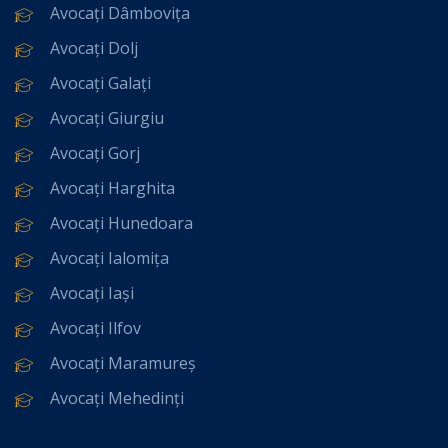
Avocați Dâmbovița
Avocați Dolj
Avocați Galați
Avocați Giurgiu
Avocați Gorj
Avocați Harghita
Avocați Hunedoara
Avocați Ialomița
Avocați Iași
Avocați Ilfov
Avocați Maramureș
Avocați Mehedinți