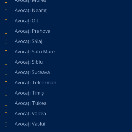
Avocați Mureș
Avocați Neamț
Avocați Olt
Avocați Prahova
Avocați Sălaj
Avocați Satu Mare
Avocați Sibiu
Avocați Suceava
Avocați Teleorman
Avocați Timiș
Avocați Tulcea
Avocați Vâlcea
Avocați Vaslui