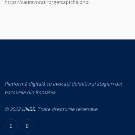
https://cautavocat.ro/getcaptcha.php:
Platformă digitală cu avocații definitivi și stagiari din
barourile din România
© 2022
UNBR
. Toate drepturile rezervate.