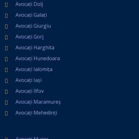
Avocați Dolj
Avocați Galați
Avocați Giurgiu
Avocați Gorj
Avocați Harghita
Avocați Hunedoara
Avocați Ialomița
Avocați Iași
Avocați Ilfov
Avocați Maramureș
Avocați Mehedinți