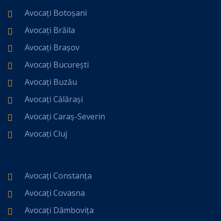
Avocați Botoșani
Avocați Brăila
Avocați Brașov
Avocați București
Avocați Buzău
Avocați Călărași
Avocați Caraș-Severin
Avocați Cluj
Avocați Constanța
Avocați Covasna
Avocați Dâmbovița