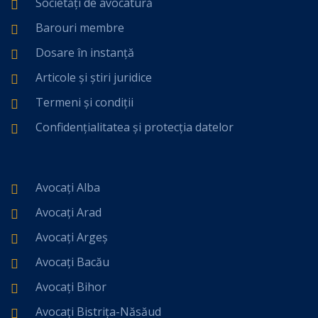
Societăți de avocatură
Barouri membre
Dosare în instanță
Articole și știri juridice
Termeni și condiții
Confidențialitatea și protecția datelor
Avocați Alba
Avocați Arad
Avocați Argeș
Avocați Bacău
Avocați Bihor
Avocați Bistrița-Năsăud