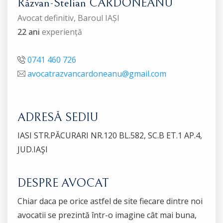
Răzvan-Stelian CARDONEANU
Avocat definitiv, Baroul IAȘI
22 ani
experiență
0741 460 726
avocatrazvancardoneanu@gmail.com
ADRESĂ SEDIU
IASI STR.PĂCURARI NR.120 BL.582, SC.B ET.1 AP.4,
JUD.IAŞI
DESPRE AVOCAT
Chiar daca pe orice astfel de site fiecare dintre noi
avocatii se prezintă într-o imagine cât mai buna,