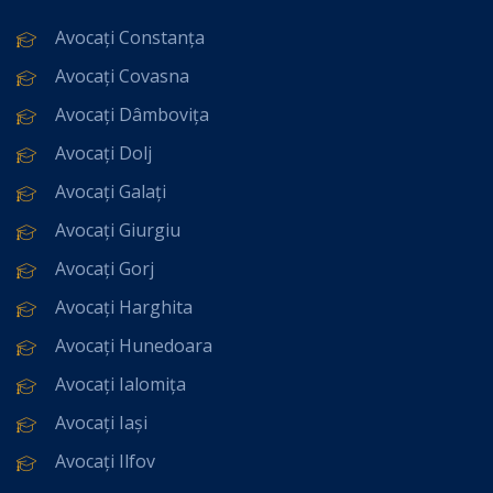
Avocați Constanța
Avocați Covasna
Avocați Dâmbovița
Avocați Dolj
Avocați Galați
Avocați Giurgiu
Avocați Gorj
Avocați Harghita
Avocați Hunedoara
Avocați Ialomița
Avocați Iași
Avocați Ilfov