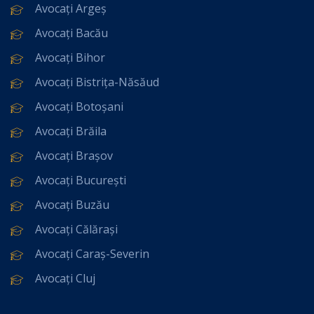
Avocați Argeș
Avocați Bacău
Avocați Bihor
Avocați Bistrița-Năsăud
Avocați Botoșani
Avocați Brăila
Avocați Brașov
Avocați București
Avocați Buzău
Avocați Călărași
Avocați Caraș-Severin
Avocați Cluj