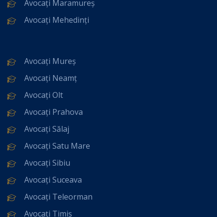
Avocați Maramureș
Avocați Mehedinți
Avocați Mureș
Avocați Neamț
Avocați Olt
Avocați Prahova
Avocați Sălaj
Avocați Satu Mare
Avocați Sibiu
Avocați Suceava
Avocați Teleorman
Avocați Timiș