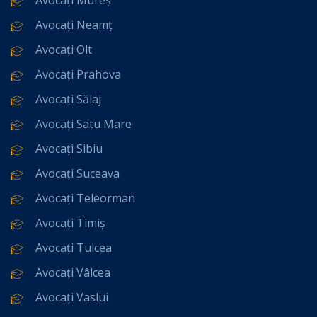
Avocați Neamț
Avocați Olt
Avocați Prahova
Avocați Sălaj
Avocați Satu Mare
Avocați Sibiu
Avocați Suceava
Avocați Teleorman
Avocați Timiș
Avocați Tulcea
Avocați Vâlcea
Avocați Vaslui