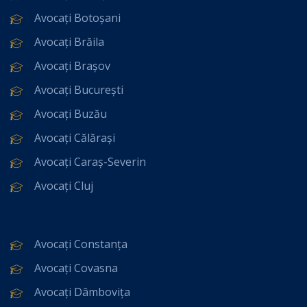
Avocați Botoșani
Avocați Brăila
Avocați Brașov
Avocați București
Avocați Buzău
Avocați Călărași
Avocați Caraș-Severin
Avocați Cluj
Avocați Constanța
Avocați Covasna
Avocați Dâmbovița