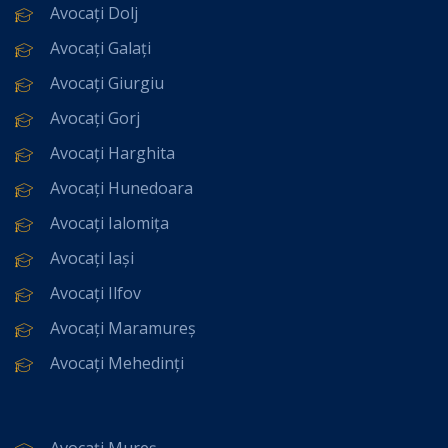
Avocați Dolj
Avocați Galați
Avocați Giurgiu
Avocați Gorj
Avocați Harghita
Avocați Hunedoara
Avocați Ialomița
Avocați Iași
Avocați Ilfov
Avocați Maramureș
Avocați Mehedinți
Avocați Mureș