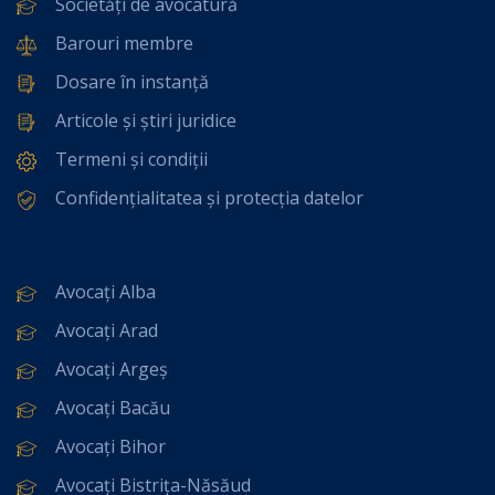
Societăți de avocatură
Barouri membre
Dosare în instanță
Articole și știri juridice
Termeni și condiții
Confidențialitatea și protecția datelor
Avocați Alba
Avocați Arad
Avocați Argeș
Avocați Bacău
Avocați Bihor
Avocați Bistrița-Năsăud