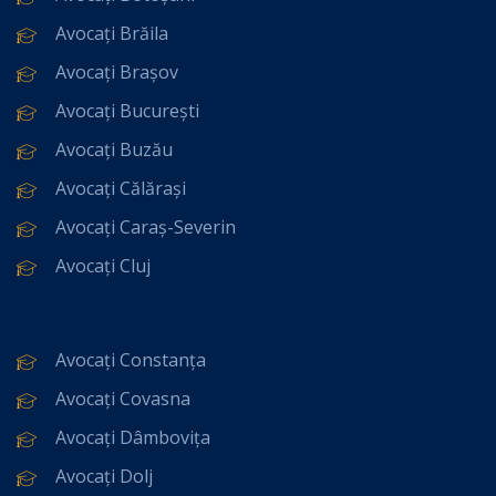
Avocați Brăila
Avocați Brașov
Avocați București
Avocați Buzău
Avocați Călărași
Avocați Caraș-Severin
Avocați Cluj
Avocați Constanța
Avocați Covasna
Avocați Dâmbovița
Avocați Dolj