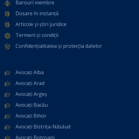
Barouri membre
Dosare în instanță
Articole și știri juridice
Termeni și condiții
Confidențialitatea și protecția datelor
Avocați Alba
Avocați Arad
Avocați Argeș
Avocați Bacău
Avocați Bihor
Avocați Bistrița-Năsăud
Avocați Botoșani