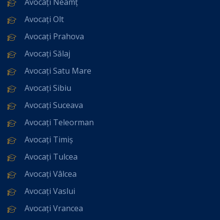
Avocați Neamț
Avocați Olt
Avocați Prahova
Avocați Sălaj
Avocați Satu Mare
Avocați Sibiu
Avocați Suceava
Avocați Teleorman
Avocați Timiș
Avocați Tulcea
Avocați Vâlcea
Avocați Vaslui
Avocați Vrancea