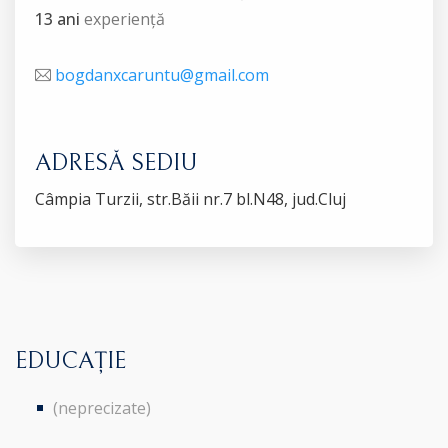
13 ani
experiență
bogdanxcaruntu@gmail.com
ADRESĂ SEDIU
Câmpia Turzii, str.Băii nr.7 bl.N48, jud.Cluj
EDUCAȚIE
(neprecizate)