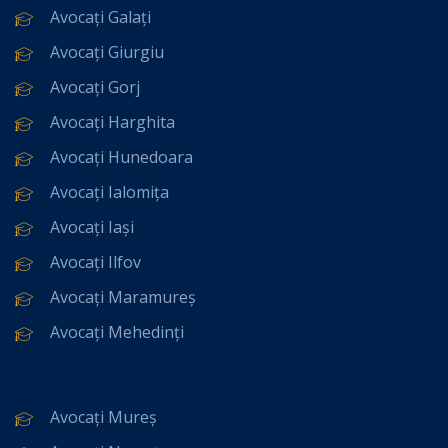
Avocați Galați
Avocați Giurgiu
Avocați Gorj
Avocați Harghita
Avocați Hunedoara
Avocați Ialomița
Avocați Iași
Avocați Ilfov
Avocați Maramureș
Avocați Mehedinți
Avocați Mureș