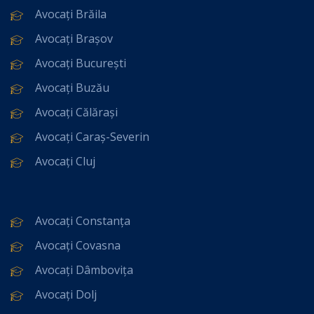
Avocați Brăila
Avocați Brașov
Avocați București
Avocați Buzău
Avocați Călărași
Avocați Caraș-Severin
Avocați Cluj
Avocați Constanța
Avocați Covasna
Avocați Dâmbovița
Avocați Dolj