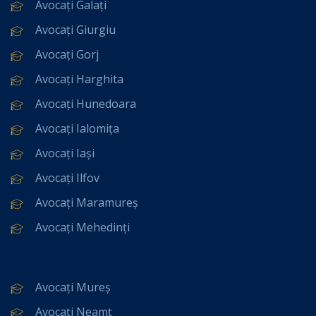
Avocați Galați
Avocați Giurgiu
Avocați Gorj
Avocați Harghita
Avocați Hunedoara
Avocați Ialomița
Avocați Iași
Avocați Ilfov
Avocați Maramureș
Avocați Mehedinți
Avocați Mureș
Avocați Neamț