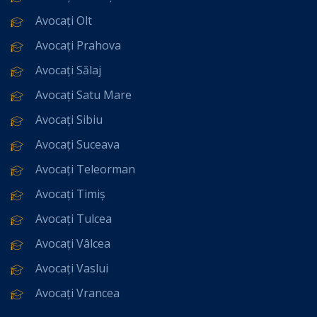
Avocați Olt
Avocați Prahova
Avocați Sălaj
Avocați Satu Mare
Avocați Sibiu
Avocați Suceava
Avocați Teleorman
Avocați Timiș
Avocați Tulcea
Avocați Vâlcea
Avocați Vaslui
Avocați Vrancea