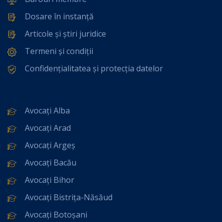
Dosare în instanță
Articole și știri juridice
Termeni și condiții
Confidențialitatea și protecția datelor
Avocați Alba
Avocați Arad
Avocați Argeș
Avocați Bacău
Avocați Bihor
Avocați Bistrița-Năsăud
Avocați Botoșani