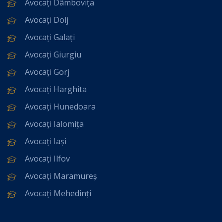
Avocați Dâmbovița
Avocați Dolj
Avocați Galați
Avocați Giurgiu
Avocați Gorj
Avocați Harghita
Avocați Hunedoara
Avocați Ialomița
Avocați Iași
Avocați Ilfov
Avocați Maramureș
Avocați Mehedinți