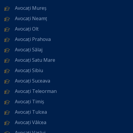
Avocați Mureș
Avocați Neamț
Avocați Olt
Avocați Prahova
Avocați Sălaj
Avocați Satu Mare
Avocați Sibiu
Avocați Suceava
Avocați Teleorman
Avocați Timiș
Avocați Tulcea
Avocați Vâlcea
Avocați Vaslui