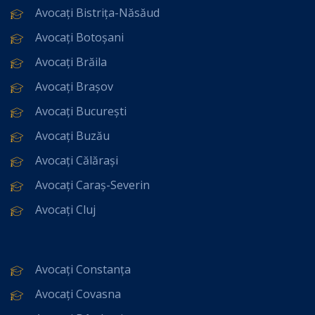
Avocați Bistrița-Năsăud
Avocați Botoșani
Avocați Brăila
Avocați Brașov
Avocați București
Avocați Buzău
Avocați Călărași
Avocați Caraș-Severin
Avocați Cluj
Avocați Constanța
Avocați Covasna