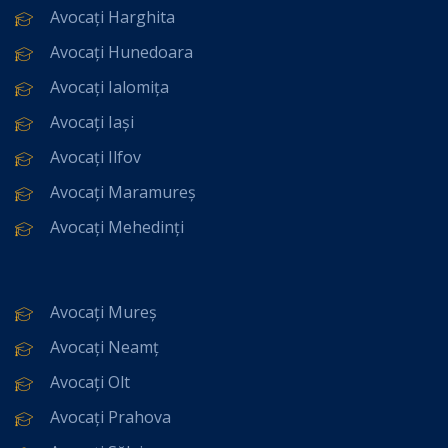
Avocați Harghita
Avocați Hunedoara
Avocați Ialomița
Avocați Iași
Avocați Ilfov
Avocați Maramureș
Avocați Mehedinți
Avocați Mureș
Avocați Neamț
Avocați Olt
Avocați Prahova