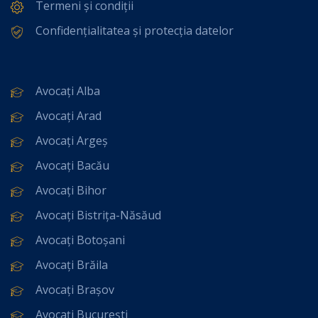
Termeni și condiții
Confidențialitatea și protecția datelor
Avocați Alba
Avocați Arad
Avocați Argeș
Avocați Bacău
Avocați Bihor
Avocați Bistrița-Năsăud
Avocați Botoșani
Avocați Brăila
Avocați Brașov
Avocați București