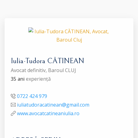
Iulia-Tudora CĂTINEAN
Avocat definitiv, Baroul CLUJ
35 ani
experiență
0722 424 979
iuliatudoracatinean@gmail.com
www.avocatcatineaniulia.ro