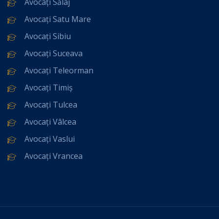
Avocați Sălaj
Avocați Satu Mare
Avocați Sibiu
Avocați Suceava
Avocați Teleorman
Avocați Timiș
Avocați Tulcea
Avocați Vâlcea
Avocați Vaslui
Avocați Vrancea