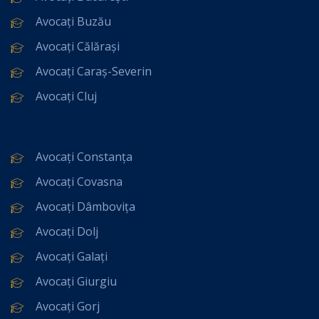
Avocați Buzău
Avocați Călărași
Avocați Caraș-Severin
Avocați Cluj
Avocați Constanța
Avocați Covasna
Avocați Dâmbovița
Avocați Dolj
Avocați Galați
Avocați Giurgiu
Avocați Gorj