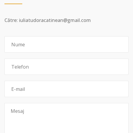
Către: iuliatudoracatinean@gmail.com