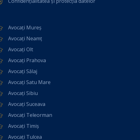
Confidențialitatea și protecția datelor
Avocați Mureș
Avocați Neamț
Avocați Olt
Avocați Prahova
Avocați Sălaj
Avocați Satu Mare
Avocați Sibiu
Avocați Suceava
Avocați Teleorman
Avocați Timiș
Avocați Tulcea