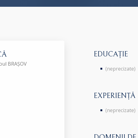
EDUCAȚIE
CĂ
aroul BRAȘOV
(neprecizate)
EXPERIENȚĂ
(neprecizate)
DOMENII DE