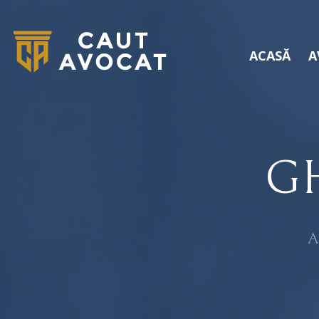
ACASĂ
A
G
A