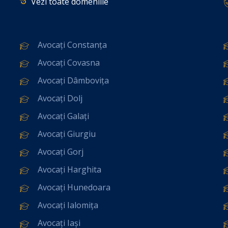
Vezi toate domeniile
Avocați Constanța
Avocați Covasna
Avocați Dâmbovița
Avocați Dolj
Avocați Galați
Avocați Giurgiu
Avocați Gorj
Avocați Harghita
Avocați Hunedoara
Avocați Ialomița
Avocați Iași