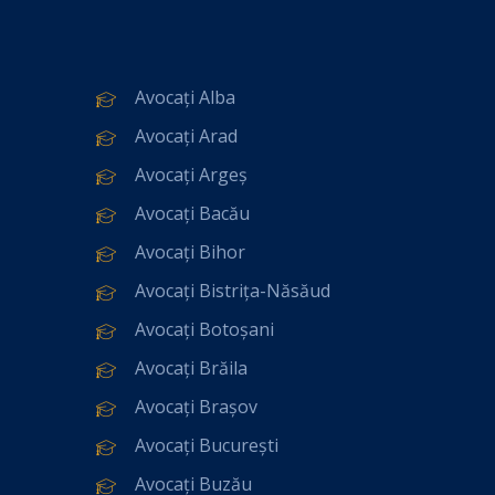
Avocați Alba
Avocați Arad
Avocați Argeș
Avocați Bacău
Avocați Bihor
Avocați Bistrița-Năsăud
Avocați Botoșani
Avocați Brăila
Avocați Brașov
Avocați București
Avocați Buzău