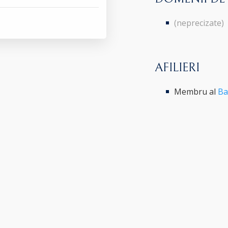
(neprecizate)
AFILIERI
Membru al
Ba