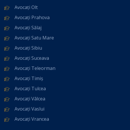
Avocați Olt
Avocați Prahova
Avocați Sălaj
Avocați Satu Mare
Avocați Sibiu
Avocați Suceava
Avocați Teleorman
Avocați Timiș
Avocați Tulcea
Avocați Vâlcea
Avocați Vaslui
Avocați Vrancea