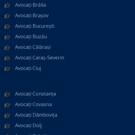
Avocați Brăila
Avocați Brașov
Avocați București
Avocați Buzău
Avocați Călărași
Avocați Caraș-Severin
Avocați Cluj
Avocați Constanța
Avocați Covasna
Avocați Dâmbovița
Avocați Dolj