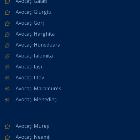
Avocați Galați
Avocați Giurgiu
Avocați Gorj
Avocați Harghita
Avocați Hunedoara
Avocați Ialomița
Avocați Iași
Avocați Ilfov
Avocați Maramureș
Avocați Mehedinți
Avocați Mureș
Avocați Neamț