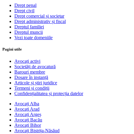
Drept penal
Drept civil
Drept comercial și societar
Drept administrativ și fiscal
Dreptul familiei
Dreptul muncii
Vezi toate domeniile
Pagini utile
Avocați activi
Societăți de avocatură
Barouri membre
Dosare în instanță
Articole și știri juridice
Termeni și condiții
Confidențialitatea și protecția datelor
Avocați Alba
Avocați Arad
Avocați Argeș
Avocați Bacău
Avocați Bihor
Avocați Bistrița-Năsăud