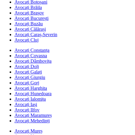
Avocați Botoșani
Avocați Brăila
Avocați Brașov
Avocați București
Avocați Buzău
Avocați Călărași
Avocați Caraș-Severin
Avocați Cluj
Avocați Constanța
Avocați Covasna
Avocați Dâmbovița
Avocați Dolj
Avocați Galați
Avocați Giurgiu
Avocați Gorj
Avocați Harghita
Avocați Hunedoara
Avocați Ialomița
Avocați Iași
Avocați Ilfov
Avocați Maramureș
Avocați Mehedinți
Avocați Mureș