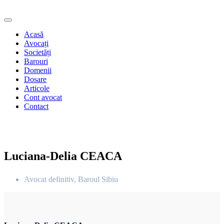
Acasă
Avocați
Societăți
Barouri
Domenii
Dosare
Articole
Cont avocat
Contact
Luciana-Delia CEACA
Avocat definitiv, Baroul Sibiu