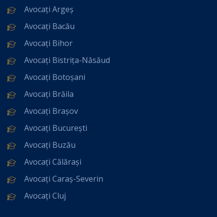
Avocați Argeș
Avocați Bacău
Avocați Bihor
Avocați Bistrița-Năsăud
Avocați Botoșani
Avocați Brăila
Avocați Brașov
Avocați București
Avocați Buzău
Avocați Călărași
Avocați Caraș-Severin
Avocați Cluj