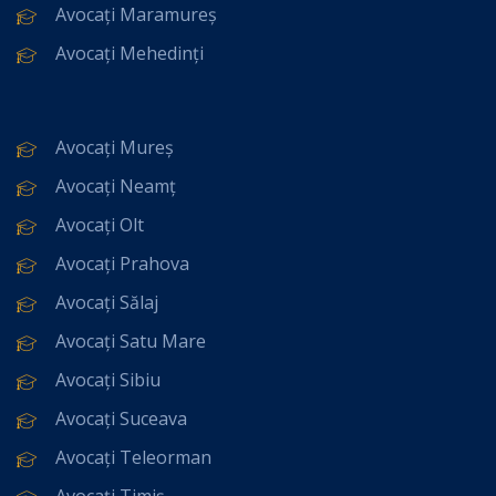
Avocați Maramureș
Avocați Mehedinți
Avocați Mureș
Avocați Neamț
Avocați Olt
Avocați Prahova
Avocați Sălaj
Avocați Satu Mare
Avocați Sibiu
Avocați Suceava
Avocați Teleorman