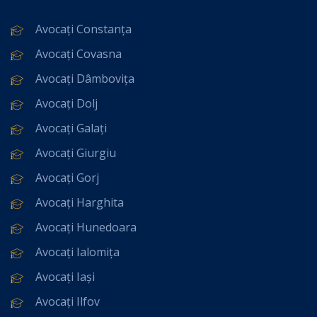
Avocați Constanța
Avocați Covasna
Avocați Dâmbovița
Avocați Dolj
Avocați Galați
Avocați Giurgiu
Avocați Gorj
Avocați Harghita
Avocați Hunedoara
Avocați Ialomița
Avocați Iași
Avocați Ilfov