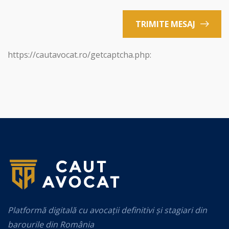
TRIMITE MESAJ
https://cautavocat.ro/getcaptcha.php:
Platformă digitală cu avocații definitivi și stagiari din
barourile din România